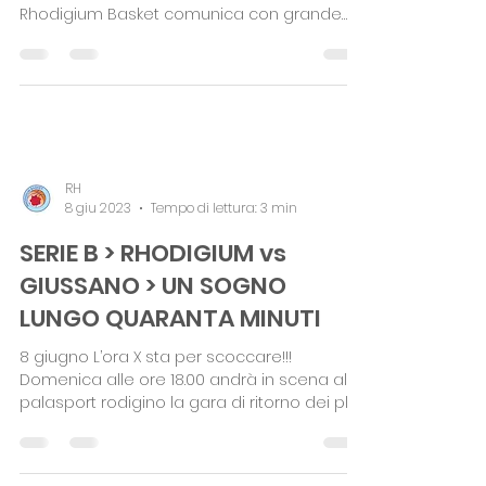
A2 > ENTRA EMMA ZUCCONI
Un'altra giovane alla Solmec Rhodigium
Basket: ecco Emma Zuccon La Solmec
Rhodigium Basket comunica con grande
orgoglio l'accordo...
RH
8 giu 2023
Tempo di lettura: 3 min
SERIE B > RHODIGIUM vs
GIUSSANO > UN SOGNO
LUNGO QUARANTA MINUTI
8 giugno L’ora X sta per scoccare!!!
Domenica alle ore 18.00 andrà in scena al