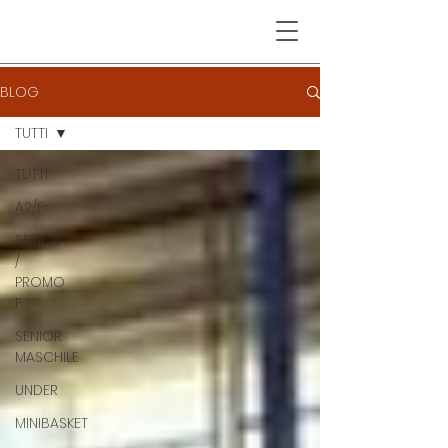
BLOG
TUTTI
TUTTI
A2/F
SERIE B
/
PROMO
F
SENIOR
MASCHILE
UNDER
MINIBASKET