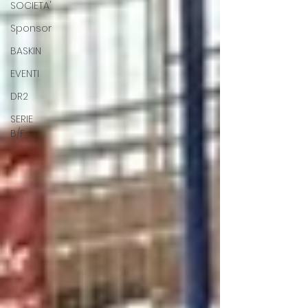
SOCIETA'
Sponsor
BASKIN
EVENTI
DR2
SERIE
B/F