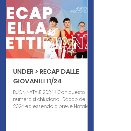
UNDER > RECAP DALLE
GIOVANILI 11/24
BUON NATALE 2024!!! Con questo
numero si chiudono i Racap del
2024 ed essendo a breve Natale
vogliamo farvi i migliori auguri.
Durante le...