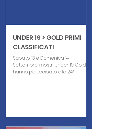
UNDER 19 > GOLD PRIMI
CLASSIFICATI
Sabato 13 e Domenica 14
Settembre i nostri Under 19 Gold
hanno partecipato alla 24°
edizione del " Torneo Stefano
Bertin " tenutosi al...