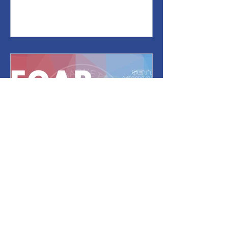
UNDER > RECAP DALLE
GIOVANILI 10/24
Siamo ormai arrivati a Natale,