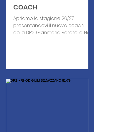
COACH
Apriamo la stagione 26/27
presentandovi il nuovo coach
della DR2: Gianmaria Baratella. Nato
a Bologna non poteva che
innamorarsi della pallacanestro sin
dalla più tenera età. Volto noto dei
parquet della provincia dove ha
militato prima come giocatore e
poi come allenatore. Andiamo a
ritroso : raggiunge i Playoff con il
Basket Costa (dove è stato anche
giocatore) nella stagione
2015/2016, dalla stagione
successiva passa alla guida di
Basket San Martino dove centra la
promozio