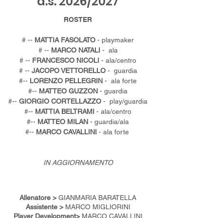
a.s. 2026/2027
ROSTER
# --
MATTIA FASOLATO
- playmaker
# --
MARCO NATALI
- ala
# --
FRANCESCO NICOLI
- ala/centro
# --
JACOPO VETTORELLO
- guardia
#--
LORENZO PELLEGRIN
- ala forte
#--
MATTEO GUZZON
- guardia
#--
GIORGIO CORTELLAZZO
- play/guardia
#--
MATTIA BELTRAMI
- ala/centro
#--
MATTEO MILAN
- guardia/ala
#--
MARCO CAVALLINI
- ala forte
IN AGGIORNAMENTO
Allenatore >
GIANMARIA BARATELLA
Assistente >
MARCO MIGLIORINI
Player Development>
MARCO CAVALLINI