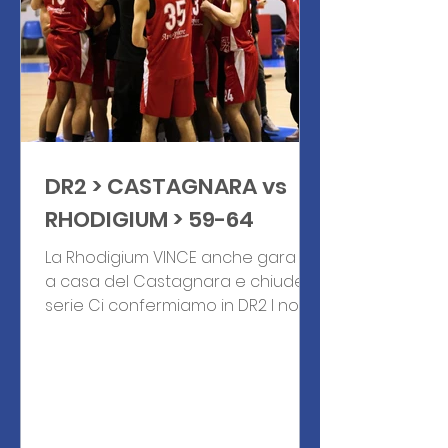
all'intervallo sotto di 12 (36-48) che
s
DR2 > CASTAGNARA vs
RHODIGIUM > 59-64
La Rhodigium VINCE anche gara 2
a casa del Castagnara e chiude la
serie Ci confermiamo in DR2 I nostri
ragazzi ce l'hanno fatta e si sono...