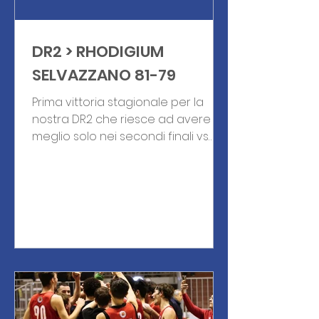
DR2 > RHODIGIUM
SELVAZZANO 81-79
Prima vittoria stagionale per la
nostra DR2 che riesce ad avere la
meglio solo nei secondi finali vs
Selvazzano Basket. La partita inizia
subito in salita con Selvazzano che
ha in Zaramella e Baccarin i veri
rebus per la difesa rodigina. I nostri
ragazzi non riescono mai nei primi
2 quarti a pareggiare l'intensità e
la voglia dei padovani venuti a
Rovigo carichi per riscattare la
sconfitta nell'ultimo turno di
campionato. Si va quindi