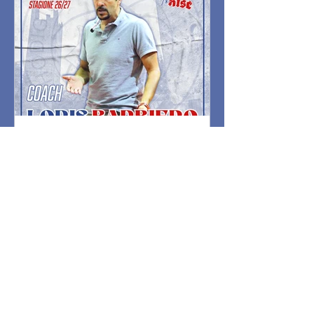
SERIE B> UFFICIALIZZATO IL
NUOVO COACH
É tempo di presentare il coach
che guiderà la nuova serie B
femminile e la squadra Under 17
Gold Femminile della Rhodigium
Basket. Abbiamo l'onore di affidare
la panchina ad un profilo di
altissimo livello : Loris Barbiero. Nato