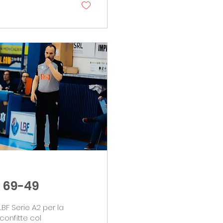
 69-49
LBF Serie A2 per la
onfitte col