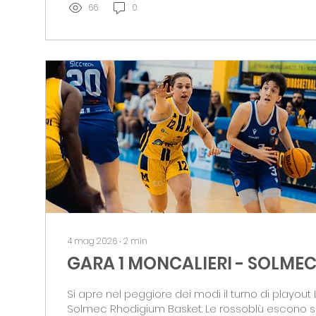
primo periodo. Le torinesi...
66
0
4 mag 2026
∙
2
min
GARA 1 MONCALIERI - SOLMEC
Si apre nel peggiore dei modi il turno di playout 
Solmec Rhodigium Basket. Le rossoblù escono sc