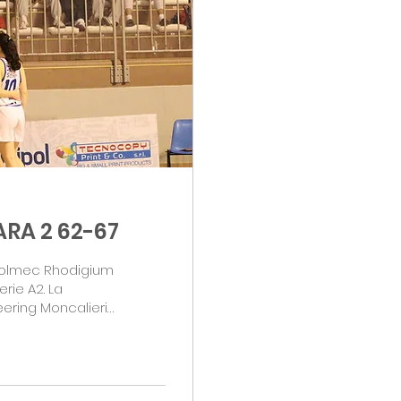
ARA 2 62-67
 Solmec Rhodigium
rie A2. La
eering Moncalieri
la società rossoblù
gio delle ospiti,
de prestazione al
ti totali nel solo