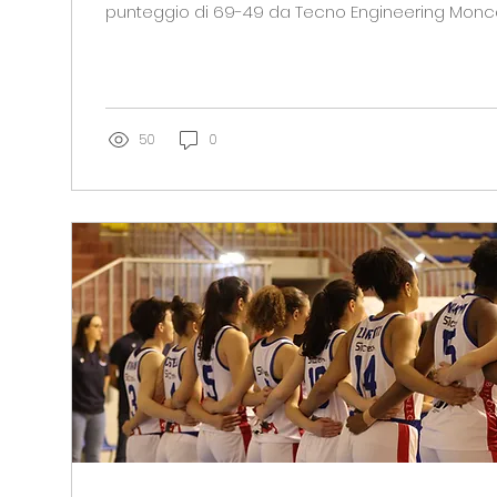
punteggio di 69-49 da Tecno Engineering Moncal
avranno una chance di chiudere la serie gioved
Rovigo (palla a due ore 20:30). La gara è comba
fasi, che vedono inizialmente la Solmec in vanta
Divine Obaseki, però, le torinesi si prendono il v
chiudendo il primo periodo sul 22-15. Il vantaggio
50
0