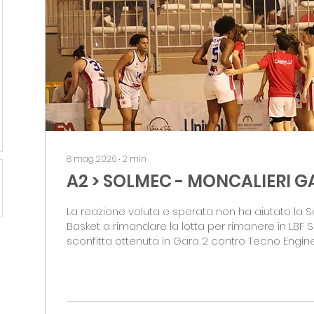
8 mag 2026
∙
2
min
A2 > SOLMEC - MONCALIERI G
La reazione voluta e sperata non ha aiutato la
Basket a rimandare la lotta per rimanere in LBF Se
sconfitta ottenuta in Gara 2 contro Tecno Engin
per 62-67 si è rivelata fatale: dopo tre stagioni, 
retrocede in Serie B. Il primo periodo è appannag
così come è stato in Gara 1. Grazie ad una gran
tiro di Marta Pellegrini, autrice di 11 dei suoi 18 pun