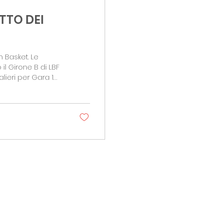
ATTO DEI
 Basket. Le
l Girone B di LBF
ieri per Gara 1
evista per le ore
n due partite
conda chance di
ncluso la
 18...