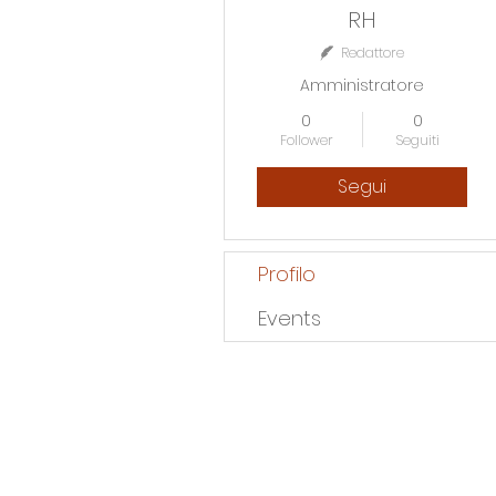
RH
Redattore
Amministratore
0
0
Follower
Seguiti
Segui
Profilo
Events