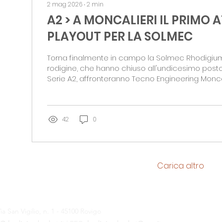
2 mag 2026
∙
2
min
A2 > A MONCALIERI IL PRIMO 
PLAYOUT PER LA SOLMEC
Torna finalmente in campo la Solmec Rhodigium
rodigine, che hanno chiuso all'undicesimo posto i
Serie A2, affronteranno Tecno Engineering Moncal
del secondo turno di playout. La palla a due è pr
18. Moncalieri ha perso il primo turno di playout i
contro CUS Cagliari, guadagnandosi così la se
salvezza contro le rodigine. Le torinesi hanno co
42
0
stagione regolare in 9ª posizione nel Girone A con
Carica altro
ia San Vigilio, n. 1 - 45100 Rovigo