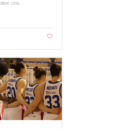
ieri, che
ì 7 maggio a
ttuta nelle prime
ggio. Grazie a
antaggio
 aumenta nel...