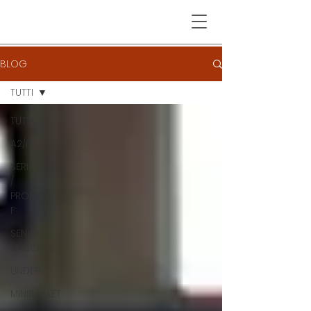
BLOG
TUTTI
TUTTI
A2/F
SERIE B
/
PROMO
F
SENIOR
MASCHILE
UNDER
MINIBASKET