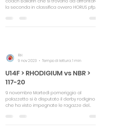
RHODIGIUM > 79-37
Partita difficile in trasferta per le ragazze di
coach Ballarin che si trovano ad affrontare
la seconda in classifica ovvero HORUS pfp....
RH
9 nov 2023
Tempo di lettura: 1 min
U14F > RHODIGIUM vs NBR >
117-20
9 novembre Martedì pomeriggio al
palazzetto si è disputato il derby rodigino
che ha visto impegnate le ragazze del
nostro Under 14 contro...