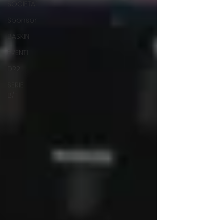
SOCIETA'
Sponsor
BASKIN
EVENTI
DR2
SERIE
B/F