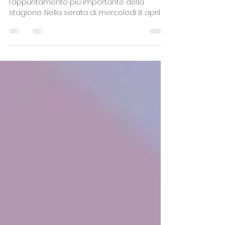
agli Interzona
Le Under 15 Gold si preparano a vivere
l’appuntamento più importante della
stagione. Nella serata di mercoledì 8 aprile ,
la formazione allenata da coach Ballarin
scenderà in campo a Orzinuovi (BS) per
una sfida all'ultimo canestro contro Aics
Basket Forlì , con in palio un posto agli
Interzona , in programma a fine mese. Per la
società rodigina si tratta di un traguardo
storico: è infatti la prima volta che una
squadra Rhodigium raggiunge questo
livello nella categoria