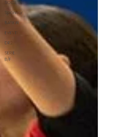
SOCIETA'
Sponsor
BASKIN
EVENTI
DR2
SERIE
B/F