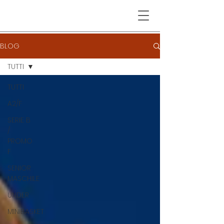
BLOG
TUTTI
TUTTI
A2/F
SERIE B
/
PROMO
F
SENIOR
MASCHILE
UNDER
MINIBASKET