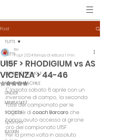
Post
TUTTI
RH
TUTTI
7 apr 2024
Tempo di lettura: 1 min
U15F > RHODIGIUM vs AS
A2/F
VICENZA > 44-46
SERIE B / PROMO F
SENIOR MASCHILE
Valutazione NaN stelle su 5.
E' Iniziata sabato 6 aprile con un 
UNDER
inversione di campo,  la seconda 
MINIBASKET
fase del campionato per le 
ragazze di 
coach Barcaro
 che 
SOCIETA'
hanno avuto accesso al girone 
Sponsor
oro del campionato U15F.
BASKIN
Per la prima volta in assoluto 