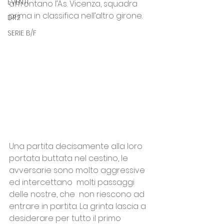
EVENTI
affrontano l’A.s. Vicenza, squadra 
prima in classifica nell’altro girone.
DR2
SERIE B/F
Una partita decisamente alla loro 
portata buttata nel cestino, le 
avversarie sono molto aggressive 
ed intercettano  molti passaggi 
delle nostre, che  non riescono ad 
entrare in partita. La grinta lascia a 
desiderare per tutto il primo 