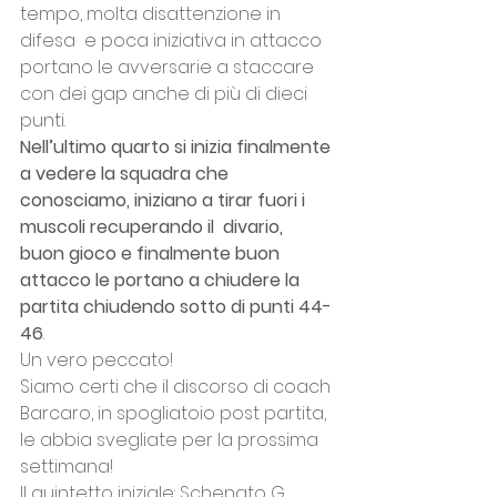
tempo, molta disattenzione in 
difesa  e poca iniziativa in attacco 
portano le avversarie a staccare 
con dei gap anche di più di dieci 
punti.
Nell’ultimo quarto si inizia finalmente 
a vedere la squadra che 
conosciamo, iniziano a tirar fuori i 
muscoli recuperando il  divario, 
buon gioco e finalmente buon 
attacco le portano a chiudere la 
partita chiudendo sotto di punti 44-
46
. 
Un vero peccato! 
Siamo certi che il discorso di coach 
Barcaro, in spogliatoio post partita, 
le abbia svegliate per la prossima 
settimana!
Il quintetto iniziale: Schenato G., 