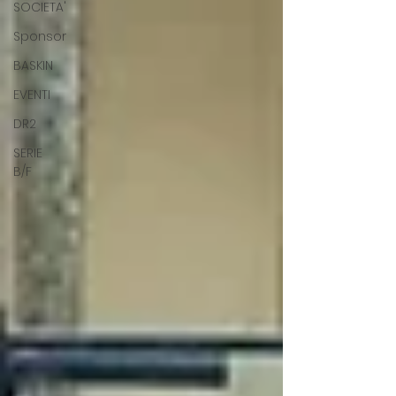
SOCIETA'
Sponsor
BASKIN
EVENTI
DR2
SERIE
B/F