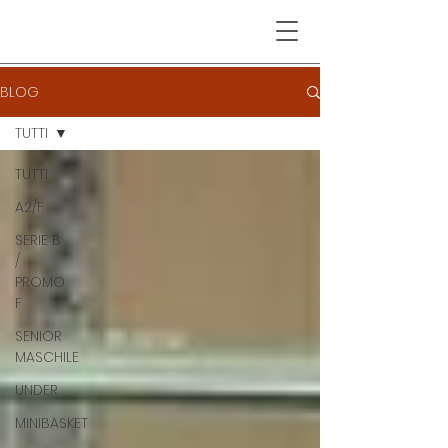
BLOG
TUTTI
TUTTI
A2/F
SERIE B
/
PROMO
F
SENIOR
MASCHILE
UNDER
MINIBASKET