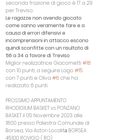
seconda frazione di gioco è 17 a 29 
per Treviso. 
Le ragazze non avendo giocato 
come sanno veramente fare e a 
causa di errori difensivi e 
incomprensioni in attacco escono 
quindi sconfitte con un risultato di 
56 a 34 a favore di Treviso
.
Miglior realizzatrice Giacometti 
#18
con 10 punti, a seguire Lago 
#15
con 7 punti e Oliva 
#6
 che ha 
realizzato 6 punti. 
PROSSIMO APPUNTAMENTO
RHODIGIUM BASKET vs PONZANO 
BASKET il 05 Novembre 2023 alle 
18:00 presso Palestra Comunale di 
Borsea, Via Astori Localitа BORSEA 
45100 ROVIGO ( RO)