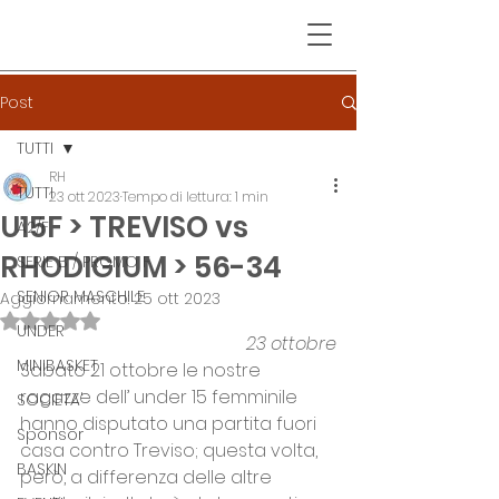
Post
TUTTI
RH
TUTTI
23 ott 2023
Tempo di lettura: 1 min
U15F > TREVISO vs
A2/F
RHODIGIUM > 56-34
SERIE B / PROMO F
SENIOR MASCHILE
Aggiornamento:
25 ott 2023
Valutazione NaN stelle su 5.
UNDER
23 ottobre
MINIBASKET
Sabato 21 ottobre le nostre 
ragazze dell’ under 15 femminile 
SOCIETA'
hanno disputato una partita fuori 
Sponsor
casa contro Treviso; questa volta, 
BASKIN
però, a differenza delle altre 