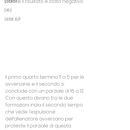
partite il risultato è stato negativo. 
EVENTI
DR2
SERIE B/F
Il primo quarto termina 11 a 5 per le 
avversarie, e il secondo si 
conclude con un parziale di 16 a 12.
Con questo divario tra le due 
formazioni inizia il secondo tempo 
che vede l'espulsione 
dell’allenatore avversario per 
proteste. Il parziale di questa 