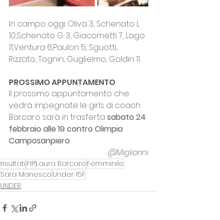
In campo oggi: Oliva 3, Schenato L 
10,Schenato G. 3, Giacometti 7, Lago 
11,Ventura 6,Paulon 5, Sguotti, 
Rizzato, Tognin, Guglielmo, Goldin 11
PROSSIMO APPUNTAMENTO
Il prossimo appuntamento che 
vedrà impegnate le girls di coach 
Barcaro sarà in trasferta 
sabato 24 
febbraio alle 19 contro Olimpia 
Camposanpiero
.
@Migliorini
risultati
FIP
Laura Barcaro
Femminile
Sara Manesco
Under 15F
UNDER