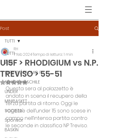
Post
TUTTI
RH
TUTTI
7 feb 2024
Tempo di lettura: 1 min
U15F > RHODIGIUM vs N.P.
A2/F
TREVISO > 55-51
SERIE B / PROMO F
SENIOR MASCHILE
Valutazione NaN stelle su 5.
Questa sera al palazzetto è 
UNDER
andato in scena il recupero della 
MINIBASKET
terza partita di ritorno. Oggi le 
ragazze dell’under 15 sono scese in 
SOCIETA'
campo nell’intensa partita contro 
Sponsor
le seconde in classifica NP Treviso.
BASKIN