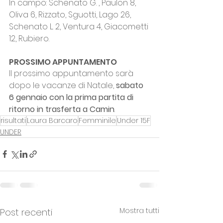
In campo: Schenato G. , Paulon 8, 
Oliva 6, Rizzato, Sguotti, Lago 26, 
Schenato L. 2, Ventura 4, Giacometti 
12, Rubiero.
PROSSIMO APPUNTAMENTO
Il prossimo appuntamento sarà 
dopo le vacanze di Natale, 
sabato 
6 gennaio con la prima partita di 
ritorno in trasferta a Camin
.
risultati
Laura Barcaro
Femminile
Under 15F
UNDER
Mostra tutti
Post recenti