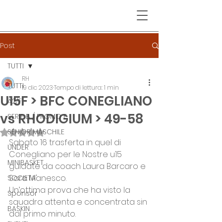
Post
TUTTI
RH
TUTTI
19 dic 2023
Tempo di lettura: 1 min
U15F > BFC CONEGLIANO
A2/F
vs RHODIGIUM > 49-58
SERIE B / PROMO F
SENIOR MASCHILE
Valutazione NaN stelle su 5.
Sabato 16 trasferta in quel di 
UNDER
Conegliano per le Nostre u15 
MINIBASKET
guidate da coach Laura Barcaro e 
Sara Manesco.
SOCIETA'
Un’ottima prova che ha visto la 
Sponsor
squadra attenta e concentrata sin 
BASKIN
dal primo minuto.