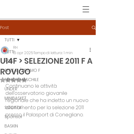
Post
TUTTI
RH
TUTTI
13 apr 2025
Tempo di lettura: 1 min
U14F > SELEZIONE 2011 F A
A2/F
ROVIGO
SERIE B / PROMO F
SENIOR MASCHILE
Valutazione NaN stelle su 5.
Continuano le attività 
UNDER
dell’osservatorio giovanile 
MINIBASKET
regionale che ha indetto un nuovo 
allenamento per la selezione 2011 
SOCIETA'
presso il Palasport di Conegliano.
Sponsor
BASKIN