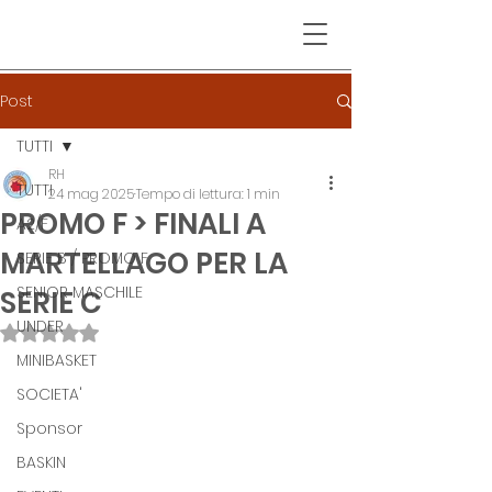
Post
TUTTI
RH
TUTTI
24 mag 2025
Tempo di lettura: 1 min
PROMO F > FINALI A
A2/F
MARTELLAGO PER LA
SERIE B / PROMO F
SENIOR MASCHILE
SERIE C
UNDER
Valutazione NaN stelle su 5.
MINIBASKET
SOCIETA'
Sponsor
BASKIN