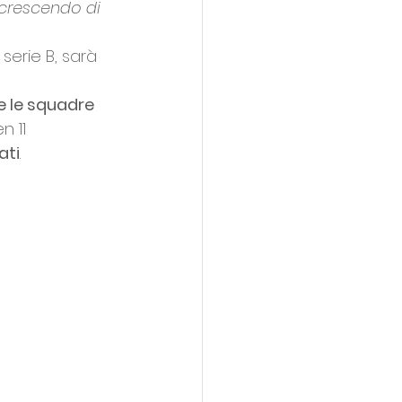
 crescendo di 
serie B, sarà 
e le squadre 
n 11 
ati
. 