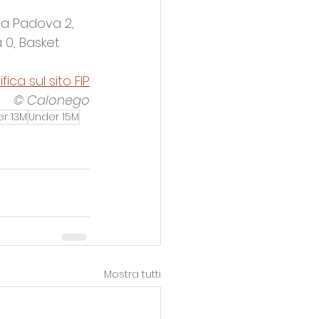
a Padova 2, 
 0, Basket 
ifica sul sito FIP
© Calonego
r 13M
Under 15M
Mostra tutti