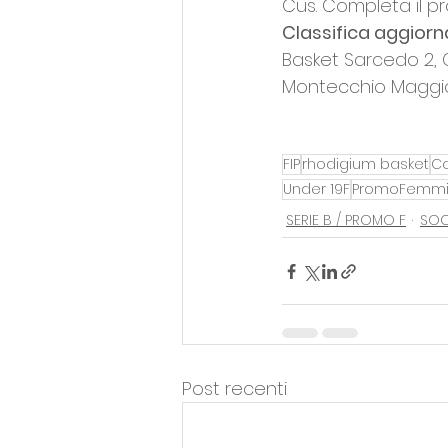
Cus. Completa il 
Classifica aggiorn
Basket Sarcedo 2, 
Montecchio Maggio
FIP
rhodigium basket
Co
Under 19F
PromoFemmin
SERIE B / PROMO F
SOC
Post recenti