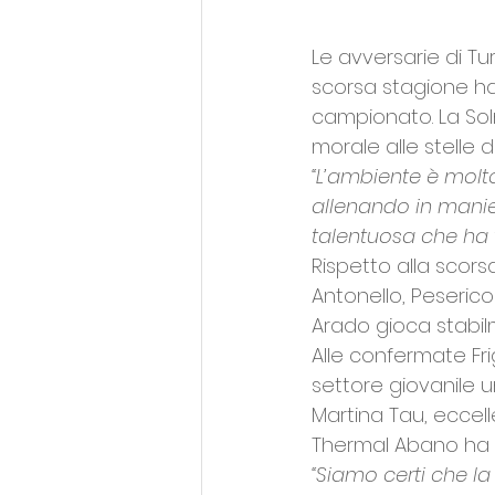
Le avversarie di T
scorsa stagione ha
campionato. La Solm
morale alle stelle
“L’ambiente è molt
allenando in manie
talentuosa che ha t
Rispetto alla scor
Antonello, Peserico
Arado gioca stabil
Alle confermate Fr
settore giovanile 
Martina Tau, eccell
Thermal Abano ha re
“Siamo certi che la