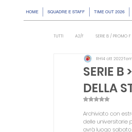
HOME
SQUADRE E STAFF
TIME OUT 2026
TUTTI
A2/F
SERIE B / PROMO F
RH
14 ott 2022
Temp
BASKIN
EVENTI
DR2
SERIE B
DELLA S
Valutazione NaN s
Archiviato con est
delle universitarie
avrà luogo sabato s