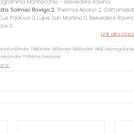
programma Montecchio – Belvedere Ravina. 
ata: Solmec Rovigo 2
, Thermal Abano 2, Gattamelat
Cus Padova 0, Lupe San Martino 0, Belvedere Ravina
re 0.
Link alla class
lantoni
Under 17M
Under 14F
Under 19M
Under 14M
Calonego
Unde
ile
Under 17F
Prima Divisione
IETA'