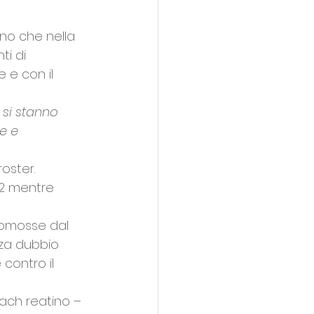
no che nella 
i di 
 e con il 
 si stanno 
e e 
oster. 
/2 mentre 
romosse dal 
nza dubbio 
contro il 
ach reatino –