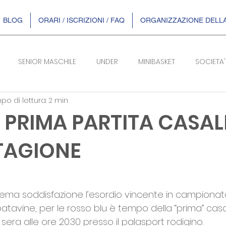
BLOG
ORARI / ISCRIZIONI / FAQ
ORGANIZZAZIONE DELLA
SENIOR MASCHILE
UNDER
MINIBASKET
SOCIETA'
o di lettura: 2 min
SERIE B/F
 > PRIMA PARTITA CASA
TAGIONE
telle su 5.
rema soddisfazione l’esordio vincente in campionat
 patavine, per le rosso blu è tempo della “prima” cas
era alle ore 20.30 presso il palasport rodigino. 