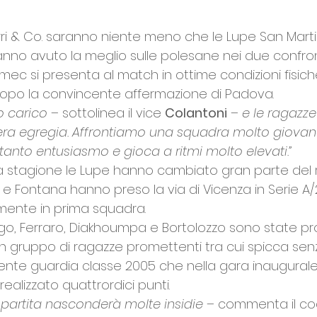
urri & Co. saranno niente meno che le Lupe San Marti
nno avuto la meglio sulle polesane nei due confront
ec si presenta al match in ottime condizioni fisiche
 dopo la convincente affermazione di Padova. 
o carico 
– sottolinea il vice 
Colantoni
 –
 e le ragazze
ra egregia. Affrontiamo una squadra molto giovan
anto entusiasmo e gioca a ritmi molto elevati.” 
sa stagione le Lupe hanno cambiato gran parte del r
 e Fontana hanno preso la via di Vicenza in Serie A
mente in prima squadra. 
igo, Ferraro, Diakhoumpa e Bortolozzo sono state p
un gruppo di ragazze promettenti tra cui spicca se
ente guardia classe 2005 che nella gara inaugurale 
alizzato quattrordici punti. 
 partita nasconderà molte insidie 
– commenta il co