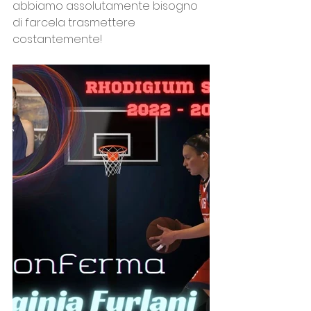
abbiamo assolutamente bisogno 
di farcela trasmettere 
costantemente!