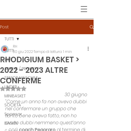
Post
TUTTI
RH
TUTTI
30 giu 2022
Tempo di lettura: 1 min
RHODIGIUM BASKET >
A2/F
2022 - 2023 ALTRE
SERIE B / PROMO F
SENIOR MASCHILE
CONFERME
UNDER
Valutazione NaN stelle su 5.
30 giugno
MINIBASKET
"Come un anno fa non avevo dubbi 
SOCIETA'
nel confermare un gruppo che 
Sponsor
tanto bene aveva fatto, non ho 
avuto dubbi nemmeno quest’anno 
BASKIN
- così 
coach Pegoraro
 al termine di 