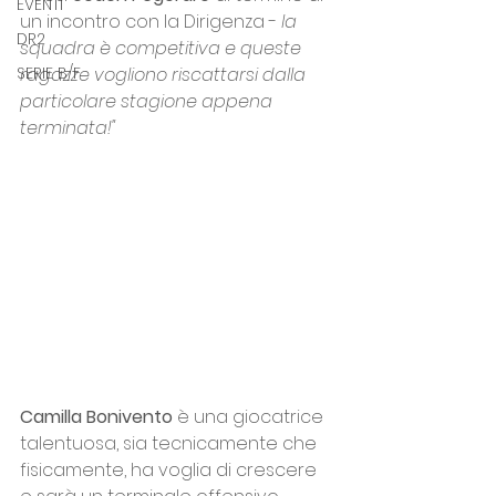
EVENTI
un incontro con la Dirigenza - 
la 
DR2
squadra è competitiva e queste 
SERIE B/F
ragazze vogliono riscattarsi dalla 
particolare stagione appena 
terminata!"
Camilla Bonivento
 è una giocatrice 
talentuosa, sia tecnicamente che 
fisicamente, ha voglia di crescere 