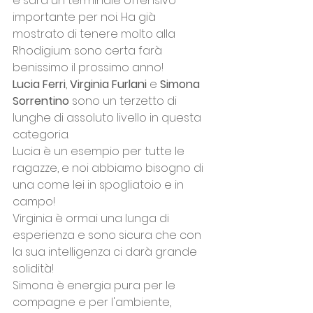
e sarà un terminale offensivo 
importante per noi. Ha già 
mostrato di tenere molto alla 
Rhodigium: sono certa farà 
benissimo il prossimo anno! 
Lucia Ferri
, 
Virginia Furlani
 e 
Simona 
Sorrentino
 sono un terzetto di 
lunghe di assoluto livello in questa 
categoria.
Lucia è un esempio per tutte le 
ragazze, e noi abbiamo bisogno di 
una come lei in spogliatoio e in 
campo! 
Virginia è ormai una lunga di 
esperienza e sono sicura che con 
la sua intelligenza ci darà grande 
solidità! 
Simona è energia pura per le 
compagne e per l'ambiente, 