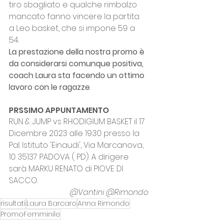
tiro sbagliato e qualche rimbalzo 
mancato fanno vincere la partita 
a Leo basket, che si impone 59 a 
54. 
La prestazione della nostra promo è 
da considerarsi comunque positiva, 
coach Laura sta facendo un ottimo 
lavoro con le ragazze
.
PRSSIMO APPUNTAMENTO
RUN & JUMP vs RHODIGIUM BASKET il 17 
Dicembre 2023 alle 19:30 presso la 
Pal. Istituto 'Einaudi', Via Marcanova, 
10 35137 PADOVA ( PD). A dirigere 
sarà MARKU RENATO di PIOVE DI 
SACCO.
@Vantini @Rimondo
risultati
Laura Barcaro
Anna Rimondo
PromoFemminile