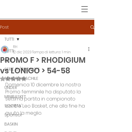
Post
TUTTI
RH
TUTTI
12 dic 2023
Tempo di lettura: 1 min
PROMO F > RHODIGIUM
A2/F
vs LONIGO > 54-58
SERIE B / PROMO F
SENIOR MASCHILE
Valutazione NaN stelle su 5.
Domenica 10 dicembre la nostra 
UNDER
Promo femminile ha disputato la 
MINIBASKET
settima partita in campionato 
contro Leo Basket, che alla fine ha 
SOCIETA'
avuto la meglio.
Sponsor
BASKIN