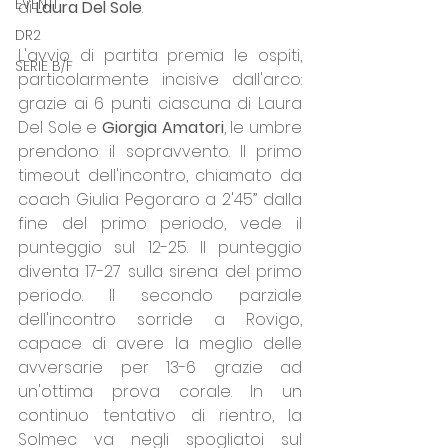
EVENTI
di 
Laura Del Sole
.
DR2
L'avvio di partita premia le ospiti, 
SERIE B/F
particolarmente incisive dall'arco: 
grazie ai 6 punti ciascuna di Laura 
Del Sole e 
Giorgia Amatori
, le umbre 
prendono il sopravvento. Il primo 
timeout dell'incontro, chiamato da 
coach Giulia Pegoraro a 2'45” dalla 
fine del primo periodo, vede il 
punteggio sul 12-25. Il punteggio 
diventa 17-27 sulla sirena del primo 
periodo. Il secondo parziale 
dell'incontro sorride a Rovigo, 
capace di avere la meglio delle 
avversarie per 13-6 grazie ad 
un'ottima prova corale. In un 
continuo tentativo di rientro, la 
Solmec va negli spogliatoi sul 