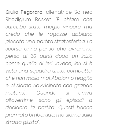
Giulia Pegoraro
, allenatrice Solmec 
Rhodigium Basket: “
È chiaro che 
sarebbe stato meglio vincere, ma 
credo che le ragazze abbiano 
giocato una partita stratosferica. Lo 
scorso anno penso che avremmo 
perso di 30 punti dopo un inizio 
come quello di ieri. Invece, ieri si è 
vista una squadra unita, compatta, 
che non molla mai. Abbiamo reagito 
e ci siamo riavvicinate con grande 
maturità. Quando si arriva 
all'overtime, sono gli episodi a 
decidere la partita. Questi hanno 
premiato Umbertide, ma siamo sulla 
strada giusta
”.
Solmec Rhodigium Basket - PF 