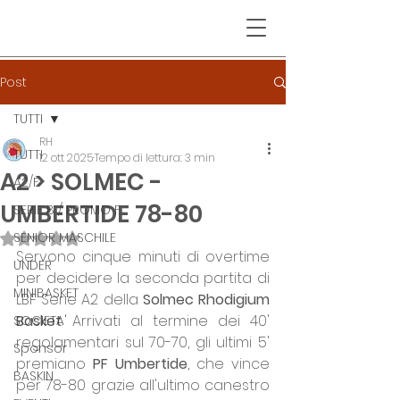
Post
TUTTI
RH
TUTTI
12 ott 2025
Tempo di lettura: 3 min
A2 > SOLMEC -
A2/F
UMBERTIDE 78-80
SERIE B / PROMO F
SENIOR MASCHILE
Valutazione NaN stelle su 5.
Servono cinque minuti di overtime 
UNDER
per decidere la seconda partita di 
MINIBASKET
LBF Serie A2 della 
Solmec Rhodigium 
Basket
. Arrivati al termine dei 40' 
SOCIETA'
regolamentari sul 70-70, gli ultimi 5' 
Sponsor
premiano 
PF Umbertide
, che vince 
BASKIN
per 78-80 grazie all'ultimo canestro 