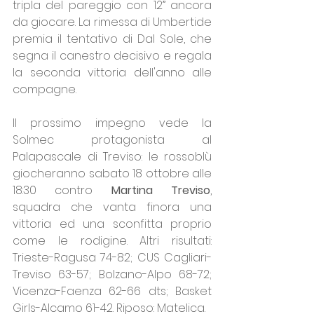
tripla del pareggio con 12” ancora 
da giocare. La rimessa di Umbertide 
premia il tentativo di Dal Sole, che 
segna il canestro decisivo e regala 
la seconda vittoria dell'anno alle 
compagne.
Il prossimo impegno vede la 
Solmec protagonista al 
Palapascale di Treviso: le rossoblù 
giocheranno sabato 18 ottobre alle 
18:30 contro 
Martina Treviso
, 
squadra che vanta finora una 
vittoria ed una sconfitta proprio 
come le rodigine. Altri risultati: 
Trieste-Ragusa 74-82; CUS Cagliari-
Treviso 63-57; Bolzano-Alpo 68-72; 
Vicenza-Faenza 62-66 dts; Basket 
Girls-Alcamo 61-42. Riposo: Matelica.