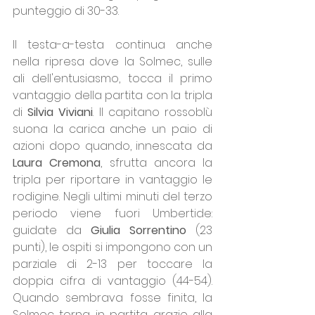
punteggio di 30-33.
Il testa-a-testa continua anche 
nella ripresa dove la Solmec, sulle 
ali dell'entusiasmo, tocca il primo 
vantaggio della partita con la tripla 
di 
Silvia Viviani
. Il capitano rossoblù 
suona la carica anche un paio di 
azioni dopo quando, innescata da 
Laura Cremona
, sfrutta ancora la 
tripla per riportare in vantaggio le 
rodigine. Negli ultimi minuti del terzo 
periodo viene fuori Umbertide: 
guidate da 
Giulia Sorrentino 
(23 
punti), le ospiti si impongono con un 
parziale di 2-13 per toccare la 
doppia cifra di vantaggio (44-54). 
Quando sembrava fosse finita, la 
Solmec torna in partita grazie alla 