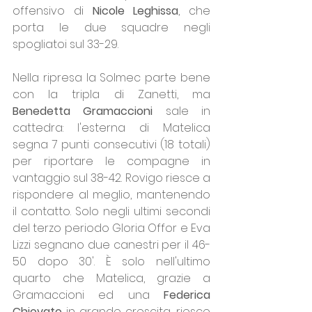
offensivo di 
Nicole Leghissa
, che 
porta le due squadre negli 
spogliatoi sul 33-29.
Nella ripresa la Solmec parte bene 
con la tripla di Zanetti, ma 
Benedetta Gramaccioni 
sale in 
cattedra: l'esterna di Matelica 
segna 7 punti consecutivi (18 totali) 
per riportare le compagne in 
vantaggio sul 38-42. Rovigo riesce a 
rispondere al meglio, mantenendo 
il contatto. Solo negli ultimi secondi 
del terzo periodo Gloria Offor e Eva 
Lizzi segnano due canestri per il 46-
50 dopo 30'. È solo nell'ultimo 
quarto che Matelica, grazie a 
Gramaccioni ed una 
Federica 
Chiovato 
in grande crescita, riesce 