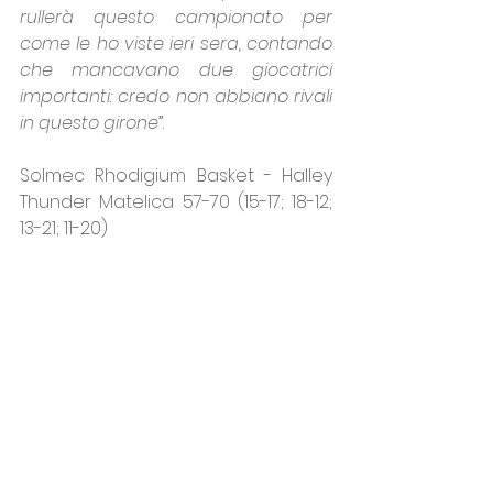
rullerà questo campionato per 
come le ho viste ieri sera, contando 
che mancavano due giocatrici 
importanti: credo non abbiano rivali 
in questo girone
”.
Solmec Rhodigium Basket - Halley 
Thunder Matelica 57-70 (15-17; 18-12; 
13-21; 11-20)
Rhodigium: 
Stoichkova
 8, Viviani 2, 
Castelli
 9, N. Stavrov 4, Cremona 5, E. 
Stavrov N.E, 
Zanetti
 23, Nako Moni 2, 
Leghissa
 2, 
Mutterle
, Novati 2. All. 
Pegoraro.
Matelica: 
Trzeciak
 7, 
Cabrini
 16, 
Bacchini N.E, 
Chiovato
 9, Battellini N.E, 
Gramaccioni
 18, Lo Russo, 