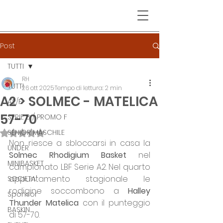
Post
TUTTI
RH
TUTTI
26 ott 2025
Tempo di lettura: 2 min
A2 > SOLMEC - MATELICA
A2/F
57-70
SERIE B / PROMO F
SENIOR MASCHILE
Valutazione NaN stelle su 5.
Non riesce a sbloccarsi in casa la 
UNDER
Solmec Rhodigium Basket
 nel 
MINIBASKET
campionato LBF Serie A2. Nel quarto 
appuntamento stagionale le 
SOCIETA'
rodigine soccombono a 
Halley 
Sponsor
Thunder Matelica
 con il punteggio 
BASKIN
di 57-70.