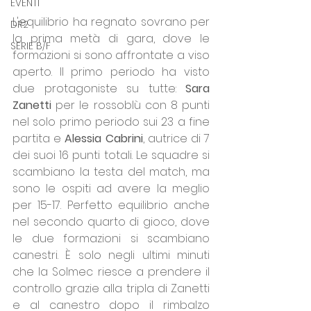
EVENTI
L'equilibrio ha regnato sovrano per 
DR2
la prima metà di gara, dove le 
SERIE B/F
formazioni si sono affrontate a viso 
aperto. Il primo periodo ha visto 
due protagoniste su tutte: 
Sara 
Zanetti
 per le rossoblù con 8 punti 
nel solo primo periodo sui 23 a fine 
partita e 
Alessia Cabrini
, autrice di 7 
dei suoi 16 punti totali. Le squadre si 
scambiano la testa del match, ma 
sono le ospiti ad avere la meglio 
per 15-17. Perfetto equilibrio anche 
nel secondo quarto di gioco, dove 
le due formazioni si scambiano 
canestri. È solo negli ultimi minuti 
che la Solmec riesce a prendere il 
controllo grazie alla tripla di Zanetti 
e al canestro dopo il rimbalzo 