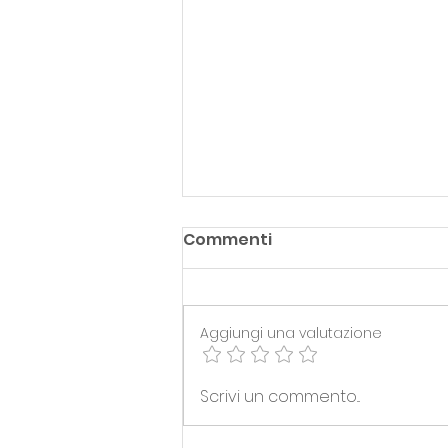
Commenti
Aggiungi una valutazione
DR2 > RESOCONTO DELLA
Scrivi un commento...
STAGIONE