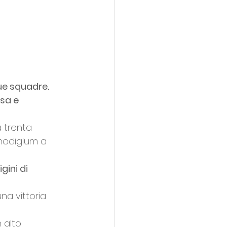
due squadre.
sa e 
 trenta 
Rhodigium a 
gini di 
na vittoria 
 alto 