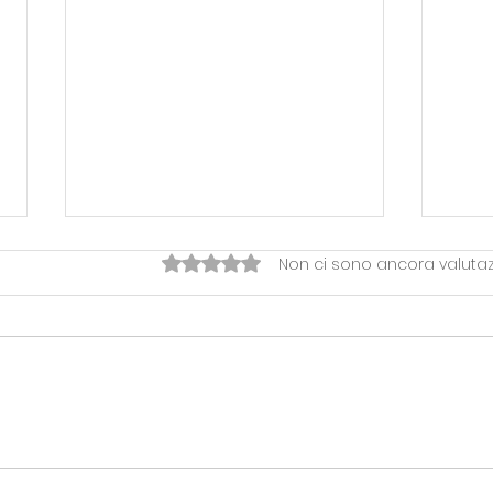
Valutazione 0 stelle su 5.
Non ci sono ancora valutaz
DR2 > RHODIGIUM
DR2
SELVAZZANO 81-79
RHO