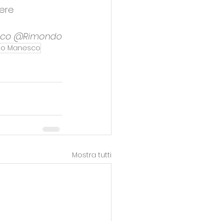
ere 
co @Rimondo
io Manesco
Mostra tutti