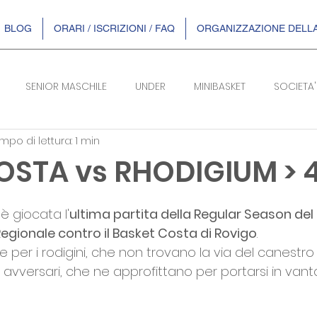
BLOG
ORARI / ISCRIZIONI / FAQ
ORGANIZZAZIONE DELLA
SENIOR MASCHILE
UNDER
MINIBASKET
SOCIETA'
mpo di lettura: 1 min
SERIE B/F
OSTA vs RHODIGIUM > 
telle su 5.
 è giocata l'
ultima partita della Regular Season de
Regionale contro il Basket Costa di Rovigo
.
le per i rodigini, che non trovano la via del canestro
 avversari, che ne approfittano per portarsi in vant