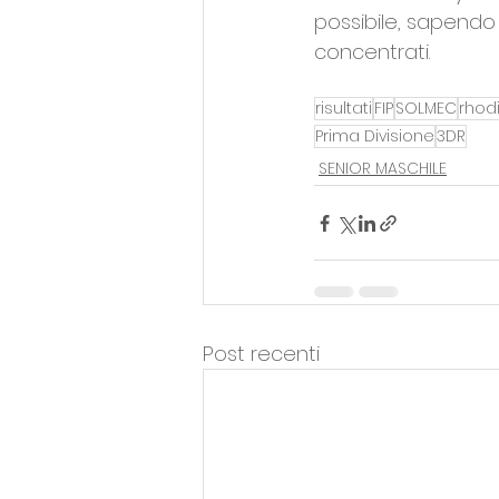
possibile, sapendo
concentrati.
risultati
FIP
SOLMEC
rhod
Prima Divisione
3DR
SENIOR MASCHILE
Post recenti