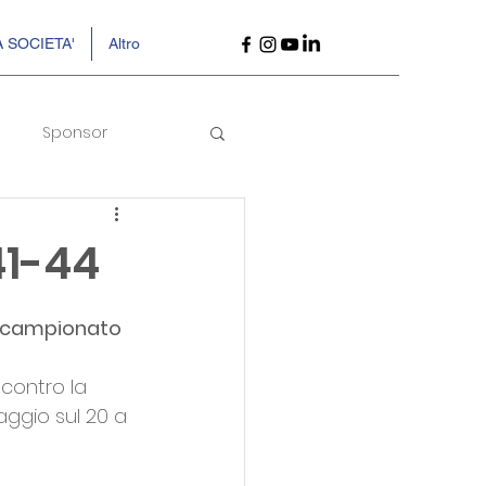
 SOCIETA'
Altro
Sponsor
41-44
l campionato 
 contro la 
aggio sul 20 a 