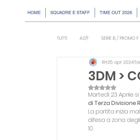
HOME
SQUADRE E STAFF
TIME OUT 2026
TUTTI
A2/F
SERIE B / PROMO F
RH
25 apr 2024
Te
BASKIN
EVENTI
DR2
3DM > C
Valutazione NaN s
Martedì 23 Aprile si
di Terza Divisione 
La partita inizia ma
difesa a zona degli
10.