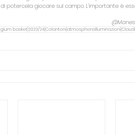
 di potercela giocare sul campo. L'importante è ess
@Manes
igium basket
2023/24
Colantoni
atmosphereilluminazioni
Claud