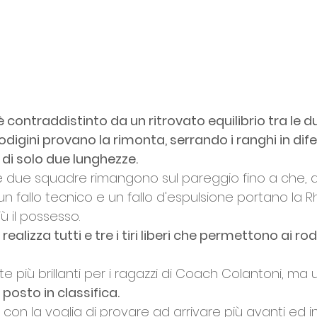
 contraddistinto da un ritrovato equilibrio tra le 
rodigini provano la rimonta, serrando i ranghi in dife
 di solo due lunghezze.
 le due squadre rimangono sul pareggio fino a che, a
 un fallo tecnico e un fallo d'espulsione portano la 
 più il possesso. 
alizza tutti e tre i tiri liberi che permettono ai rodi
e più brillanti per i ragazzi di Coach Colantoni, ma u
 posto in classifica.
f con la voglia di provare ad arrivare più avanti ed in