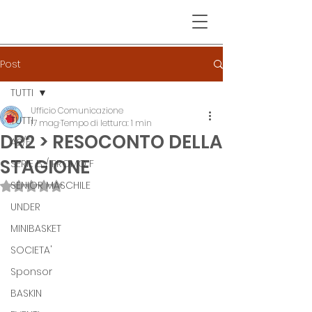
Post
TUTTI
Ufficio Comunicazione
TUTTI
17 mag
Tempo di lettura: 1 min
DR2 > RESOCONTO DELLA
A2/F
STAGIONE
SERIE B / PROMO F
SENIOR MASCHILE
Valutazione NaN stelle su 5.
UNDER
MINIBASKET
SOCIETA'
Sponsor
BASKIN