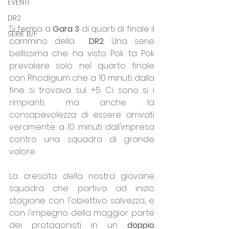
EVENTI
DR2
Si ferma a 
Gara 3
 di quarti di finale il 
SERIE B/F
cammino della  
DR2
. Una serie 
bellissima che ha visto Pok ta Pok 
prevalere solo nel quarto finale 
con Rhodigium che a 10 minuti dalla 
fine si trovava sul +5. Ci sono si i 
rimpianti, ma anche la 
consapevolezza di essere arrivati 
veramente a 10 minuti dall'impresa 
contro una squadra di grande 
valore.
La crescita della nostra giovane 
squadra che partiva ad inizio 
stagione con l'obiettivo salvezza, e 
con l'impegno della maggior parte 
dei protagonisti in un 
doppio 