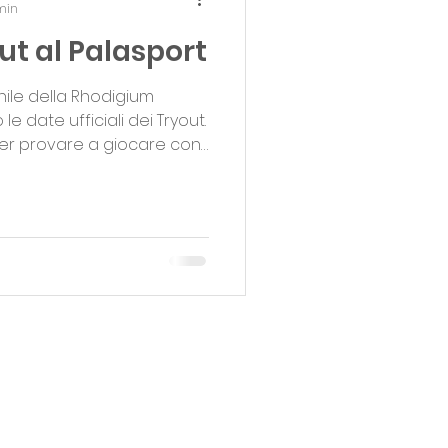
 min
ut al Palasport
nile della Rhodigium
 date ufficiali dei Tryout.
 per provare a giocare con
tamenti si terranno al
odigium Basket. Settore
quadre
e, U15 Gold, U17 Gold, U19