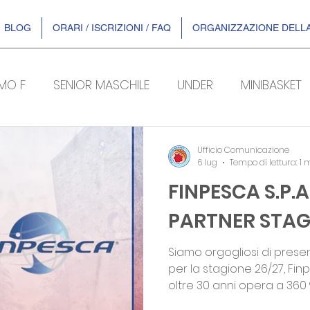
BLOG
ORARI / ISCRIZIONI / FAQ
ORGANIZZAZIONE DELLA
OMO F
SENIOR MASCHILE
UNDER
MINIBASKET
ENTI
DR2
SERIE B/F
Ufficio Comunicazione
6 lug
Tempo di lettura: 1 
FINPESCA S.P.
PARTNER STAG
Siamo orgogliosi di pres
per la stagione 26/27, Finpesca S.p.A
oltre 30 anni opera a 360 °
grande distribuzione in Ita