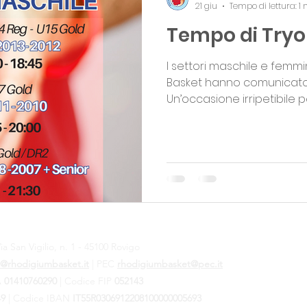
21 giu
Tempo di lettura: 1
Tempo di Tryo
I settori maschile e femmi
Basket hanno comunicato le
Un’occasione irripetibile
una delle squadre in formazione per l’anno sportivo
2026/2027. Tutti gli appun
Palasport di Rovigo, in via Bramante e saranno
guidati dallo staff tecnico Rh
femminile il giorno 27 Giugno: Formazione s
U13 Regionale, U14 Regional
Regionale. Annate
ia San Vigilio, n. 1 - 45100 Rovigo
@rhodigiumbasket.it
| PEC
rhodigiumbasket@pec.it
VA
01410760290
|
Codice FIP
052143
49
| Codice IBAN
IT55R0306912208100000005693