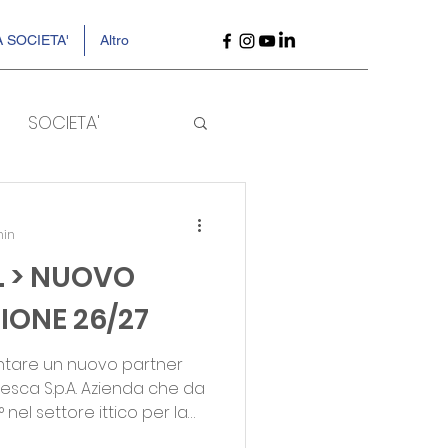
 SOCIETA'
Altro
SOCIETA'
min
A. > NUOVO
IONE 26/27
entare un nuovo partner
. Azienda che da
 nel settore ittico per la
lia ed all'estero con