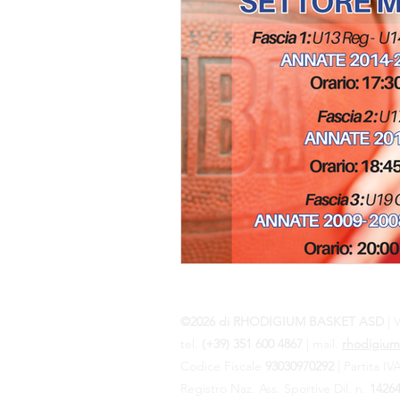
©2026 di RHODIGIUM BASKET ASD
| V
tel.
(+39) 351 600 4867
| mail.
rhodigium
Codice Fiscale
93030970292
| Partita I
Registro Naz. Ass. Sportive Dil. n.
1426