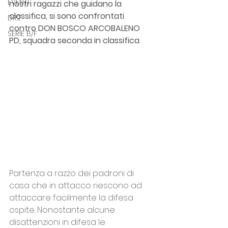
EVENTI
nostri ragazzi che guidano la 
classifica, si sono confrontati 
DR2
contro DON BOSCO ARCOBALENO 
SERIE B/F
PD, squadra seconda in classifica
.
Partenza a razzo dei padroni di 
casa che in attacco riescono ad 
attaccare facilmente la difesa 
ospite. Nonostante alcune 
disattenzioni in difesa le 