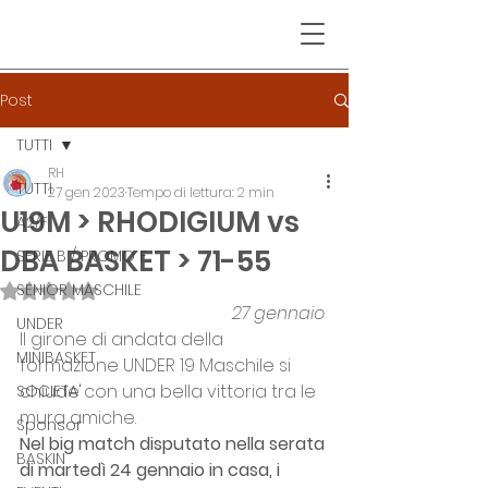
Post
TUTTI
RH
TUTTI
27 gen 2023
Tempo di lettura: 2 min
U19M > RHODIGIUM vs
A2/F
DBA BASKET > 71-55
SERIE B / PROMO F
SENIOR MASCHILE
Valutazione NaN stelle su 5.
27 gennaio
UNDER
Il girone di andata della 
MINIBASKET
formazione UNDER 19 Maschile si 
chiude con una bella vittoria tra le 
SOCIETA'
mura amiche.
Sponsor
Nel big match disputato nella serata 
BASKIN
di martedì 24 gennaio in casa, i 