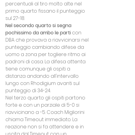
percentuali al tiro molto alte nel 
primo quarto fissano il punteggio 
sul 27-18.
Nel secondo quarto si segna 
pochissimo da ambo le parti
 con 
DBA che provava a riavvicinarsi nel 
punteggio cambiando difese da 
uomo a zona per togliere ritmo ai 
padroni di casa. La difesa attenta 
tiene comunque gli ospiti a 
distanza andando all'intervallo 
lungo con Rhodigium avanti sul 
punteggio di 34-24.
Nel terzo quarto gli ospiti partono 
forte e con un parziale di 5-0 si 
riavvicinano a -5. Coach Migliorini 
chiama Timeout immediato. La 
reazione non si fa attendere e in 
uscita dal Timeout con un 