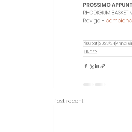
PROSSIMO APPUN
RHODIGIUM BASKET vs 
Rovigo - 
campionat
risultati
2023/24
Anna R
UNDER
Post recenti