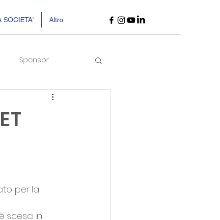
 SOCIETA'
Altro
Sponsor
KET
to per la 
 è scesa in 