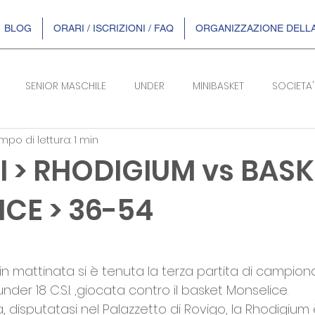
BLOG
ORARI / ISCRIZIONI / FAQ
ORGANIZZAZIONE DELLA
SENIOR MASCHILE
UNDER
MINIBASKET
SOCIETA'
mpo di lettura: 1 min
SERIE B/F
I > RHODIGIUM vs BAS
CE > 36-54
telle su 5.
 mattinata si è tenuta la terza partita di campiona
der 18 C.S.I. ,giocata contro il basket Monselice. 
tita, disputatasi nel Palazzetto di Rovigo, la Rhodigium