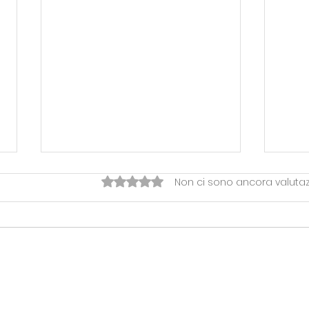
Valutazione 0 stelle su 5.
Non ci sono ancora valutaz
OVERTIME> LA FESTA DI
Temp
FINE STAGIONE RHODIGIUM
Pal