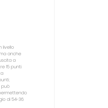
livello 
co ma anche 
uscita a 
e 15 punti.
ta 
unti; 
i può 
 permettendo 
io di 54-36.