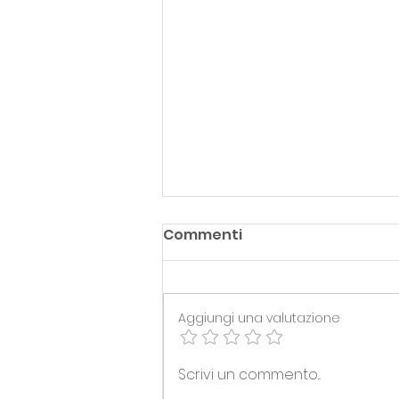
Commenti
Aggiungi una valutazione
SERIE B> UFFICIALIZZATO IL
Scrivi un commento...
NUOVO COACH