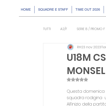
HOME
SQUADRE E STAFF
TIME OUT 2026
TUTTI
A2/F
SERIE B / PROMO F
RH
23 nov 2023
Te
BASKIN
EVENTI
DR2
U18M CS
MONSELI
Valutazione NaN s
Questa domenica in
squadra rodigina  un
All’inizio della par