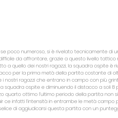
 se poco numeroso, si è rivelato tecnicamente di un 
difficile da affrontare, grazie a questo livello tatti
etto a quello dei nostri ragazzi, la squadra ospite è ri
co per la prima metà della partita costante di oltr
e i nostri ragazzi che entrano in campo con più grin
 squadra ospite e diminuendo il distacco a soli 8 p
 quarto ottimo l’ultimo periodo della partita non s
r ce infatti l’intensità in entrambe le metà campo
elice di aggiudicarsi questa partita con un puntegg