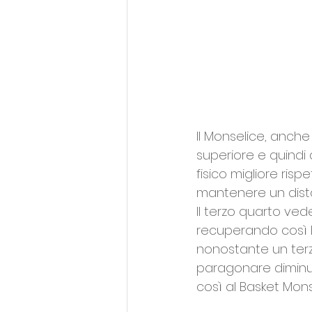
Il Monselice, anche
superiore e quindi 
fisico migliore risp
mantenere un distac
Il terzo quarto ved
recuperando così la
nonostante un terzo
paragonare diminui
così al Basket Mons