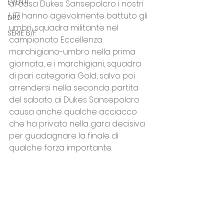
EVENTI
di casa Dukes Sansepolcro i nostri 
U17 hanno agevolmente battuto gli 
DR2
umbri, squadra militante nel 
SERIE B/F
campionato Eccellenza 
marchigiano-umbro nella prima 
giornata, e i marchigiani, squadra 
di pari categoria Gold, salvo poi 
arrendersi nella seconda partita 
del sabato ai Dukes Sansepolcro 
causa anche qualche acciacco 
che ha privato nella gara decisiva 
per guadagnare la finale di 
qualche forza importante.