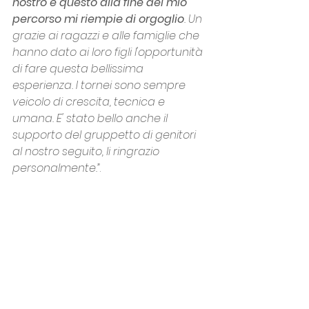
nostro e questo alla fine del mio 
percorso mi riempie di orgoglio
. Un 
grazie ai ragazzi e alle famiglie che 
hanno dato ai loro figli l'opportunità 
di fare questa bellissima 
esperienza. I tornei sono sempre 
veicolo di crescita, tecnica e 
umana. E' stato bello anche il 
supporto del gruppetto di genitori 
al nostro seguito, li ringrazio 
personalmente.”
.