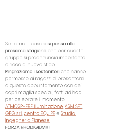
Si ritorna a casa 
e si pensa alla 
prossima stagione
 che per questo 
gruppo si preannuncia importante 
e ricca di nuove sfide.
Ringraziamo i sostenitori 
che hanno 
permesso ai ragazzi di presentarsi 
a questo appuntamento con dei 
copri maglia speciali, fatti ad hoc 
per celebrare il momento; 
ATMOSPHERE illuminazione
, 
ASM SET
, 
GPG s.r.l.
, 
centro EQUIPE
 e 
Studio 
Ingegneria Pianese
.
FORZA RHODIGIUM!!!