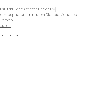
risultati
Carlo Canton
Under 17M
atmosphereilluminazioni
Claudio Manesco
Torneo
UNDER
Mostra tutti
Post recenti