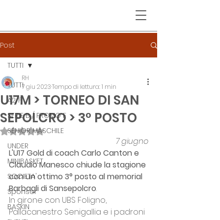
Post
TUTTI
RH
TUTTI
7 giu 2023
Tempo di lettura: 1 min
U17M > TORNEO DI SAN
A2/F
SEPOLCRO > 3° POSTO
SERIE B / PROMO F
SENIOR MASCHILE
Valutazione NaN stelle su 5.
7 giugno
UNDER
L'U17 Gold di coach Carlo Canton e 
MINIBASKET
Claudio Manesco chiude la stagione 
con un ottimo 3° posto al memorial 
SOCIETA'
Barbagli di Sansepolcro
.
Sponsor
In girone con UBS Foligno, 
BASKIN
Pallacanestro Senigallia e i padroni 