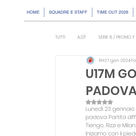
HOME
SQUADRE E STAFF
TIME OUT 2026
TUTTI
A2/F
SERIE B / PROMO F
RH
27 gen 2024
Te
BASKIN
EVENTI
DR2
U17M GO
PADOVA 
Valutazione NaN s
Lunedì 23 gennaio è
padova. Partita diff
Tiengo, Rizzi e Milan.
Iniziamo con il pie