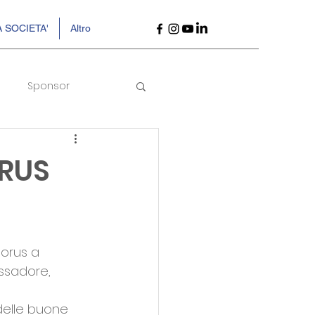
 SOCIETA'
Altro
Sponsor
ORUS
horus a 
assadore, 
 delle buone 