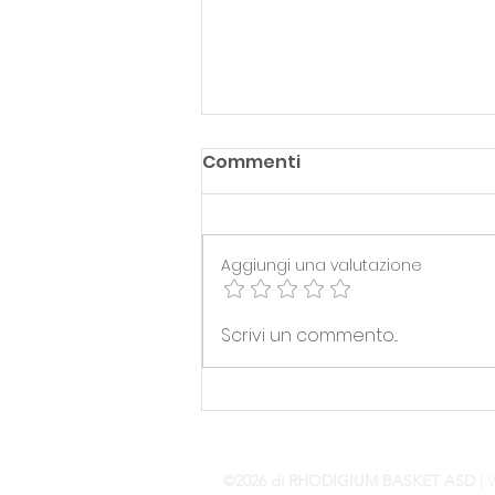
Commenti
Aggiungi una valutazione
SERIE B> UFFICIALIZZATO IL
Scrivi un commento...
NUOVO COACH
©2026 di RHODIGIUM BASKET ASD
| V