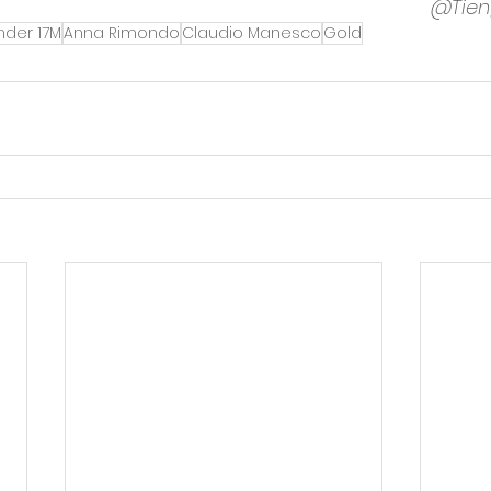
@Tie
nder 17M
Anna Rimondo
Claudio Manesco
Gold