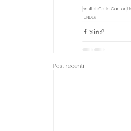
risultati
Carlo Canton
U
UNDER
Post recenti