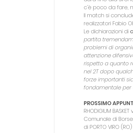
c'è poco da fare, no
Il match si conclude
realizzatori Fabio O
Le dichiarazioni di 
partita tremendament
problemi di organi
attenzione difensiva
rispetto a quanto 
nel 2T dopo qualche
forze importanti s
fondamentale per af
PROSSIMO APPUN
RHODIGIUM BASKET vs
Comunale di Borsea,
di PORTO VIRO (RO)