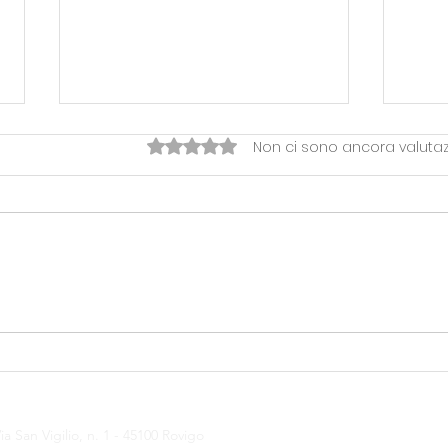
Valutazione 0 stelle su 5.
Non ci sono ancora valutaz
OVERTIME> LA FESTA DI
Temp
FINE STAGIONE RHODIGIUM
Pal
ia San Vigilio, n. 1 - 45100 Rovigo