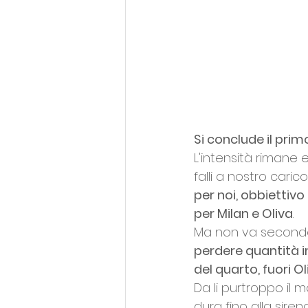
Si conclude il prim
L'intensità rimane e
falli a nostro cari
per noi, obbiettivo
per Milan e Oliva
. 
Ma non va secondo 
perdere quantità in
del quarto, fuori Oli
Da li purtroppo il 
dura fino alla sir