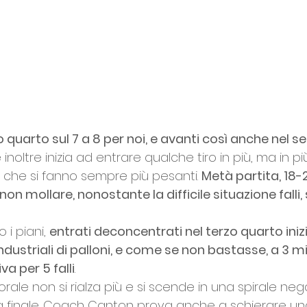
o quarto sul 7 a 8 per noi, e avanti così anche nel 
 inoltre inizia ad entrare qualche tiro in più, ma in 
co che si fanno sempre più pesanti. 
Metà partita, 18
 non mollare, nonostante la difficile situazione falli
i piani, 
entrati deconcentrati nel terzo quarto ini
dustriali di palloni, e come se non bastasse, a 3 minu
va per 5 falli
. 
morale non si rialza più e si scende in una spirale ne
ena finale. Coach Canton prova anche a schierare u