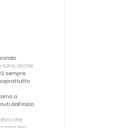
secondo
. 
più sono anche 
-22 sempre 
, soprattutto 
ziamo a 
ti dall'inizio 
gativa che 
na zona ma 