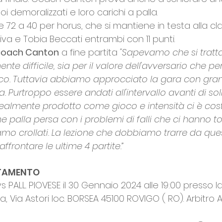
i demoralizzati e loro carichi a palla. 
 72 a 40 per horus, che si mantiene in testa alla class
liva e Tobia Beccati entrambi con 11 punti. 
coach Canton
 a fine partita 
"Sapevamo che si tratt
e difficile, sia per il valore dell'avversario che per 
co. Tuttavia abbiamo approcciato la gara con gran
. Purtroppo essere andati all'intervallo avanti di soli
realmente prodotto come gioco e intensità ci è cos
 palla persa con i problemi di falli che ci hanno tolt
iamo crollati. La lezione che dobbiamo trarre da que
frontare le ultime 4 partite.”
TAMENTO
 PALL. PIOVESE il 30 Gennaio 2024 alle 19:00 presso la
 Via Astori loc. BORSEA 45100 ROVIGO ( RO). Arbitro 