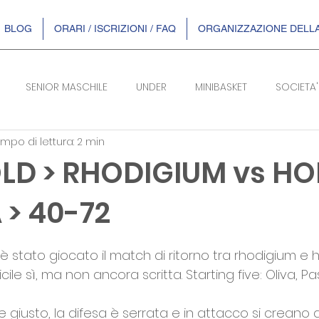
BLOG
ORARI / ISCRIZIONI / FAQ
ORGANIZZAZIONE DELLA
SENIOR MASCHILE
UNDER
MINIBASKET
SOCIETA'
mpo di lettura: 2 min
SERIE B/F
LD > RHODIGIUM vs H
> 40-72
telle su 5.
 stato giocato il match di ritorno tra rhodigium e 
icile sì, ma non ancora scritta. Starting five: Oliva, P
 
de giusto, la difesa è serrata e in attacco si creano