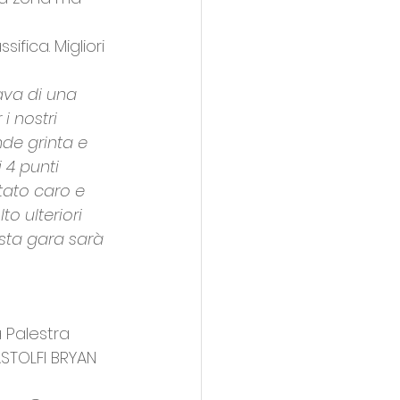
ifica. Migliori 
ava di una 
i nostri 
de grinta e 
 4 punti 
tato caro e 
o ulteriori 
sta gara sarà 
 Palestra 
ASTOLFI BRYAN 