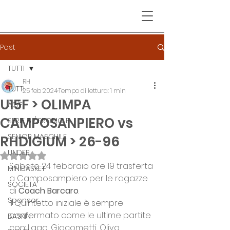
Post
TUTTI
RH
TUTTI
25 feb 2024
Tempo di lettura: 1 min
U15F > OLIMPA
A2/F
CAMPOSANPIERO vs
SERIE B / PROMO F
SENIOR MASCHILE
RHDIGIUM > 26-96
UNDER
Valutazione NaN stelle su 5.
Sabato 24 febbraio ore 19 trasferta 
MINIBASKET
a Camposampiero per le ragazze 
SOCIETA'
di 
Coach Barcaro
.  
Sponsor
Il Quintetto iniziale è sempre 
confermato come le ultime partite 
BASKIN
con: Lago, Giacometti, Oliva, 