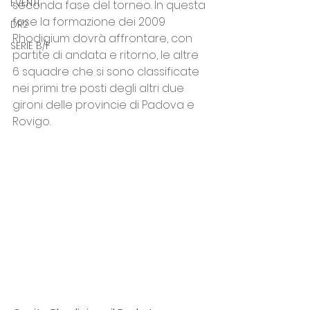
EVENTI
seconda fase del torneo. In questa 
fase la formazione dei 2009 
DR2
Rhodigium dovrà affrontare, con 
SERIE B/F
partite di andata e ritorno, le altre 
6 squadre che si sono classificate 
nei primi tre posti degli altri due 
gironi delle provincie di Padova e 
Rovigo.