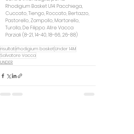
Rhodigium Basket U14: Pacchiega, 
Cuccato, Tiengo, Roccato, Bertazzo, 
Pastorello, Zampollo, Martarello, 
Turolla, De Filippo. All.re Vacca
Parziali (8-21, 14-40, 18-66, 26-88)
risultati
rhodigium basket
Under 14M
Salvatore Vacca
UNDER
Mostra tutti
Post recenti