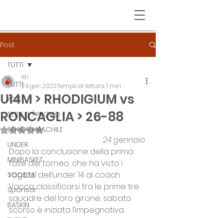
Post
TUTTI
RH
TUTTI
24 gen 2023
Tempo di lettura: 1 min
U14M > RHODIGIUM vs
A2/F
RONCAGLIA > 26-88
SERIE B / PROMO F
SENIOR MASCHILE
Valutazione NaN stelle su 5.
24 gennaio
UNDER
Dopo la conclusione della prima 
MINIBASKET
fase del torneo, che ha visto i 
ragazzi dell’under 14 di coach 
SOCIETA'
Vacca classificarsi tra le prime tre 
Sponsor
squadre del loro girone, sabato 
BASKIN
scorso è iniziata l’impegnativa 