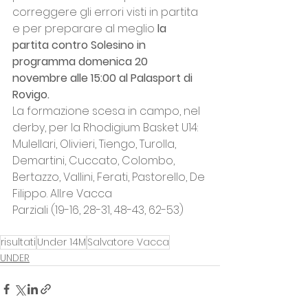
correggere gli errori visti in partita 
e per preparare al meglio 
la 
partita contro Solesino in 
programma domenica 20 
novembre alle 15:00 al Palasport di 
Rovigo.
La formazione scesa in campo, nel 
derby, per la Rhodigium Basket U14: 
Mulellari, Olivieri, Tiengo, Turolla, 
Demartini, Cuccato, Colombo, 
Bertazzo, Vallini, Ferati, Pastorello, De 
Filippo. All.re Vacca
Parziali (19-16, 28-31, 48-43, 62-53)
risultati
Under 14M
Salvatore Vacca
UNDER