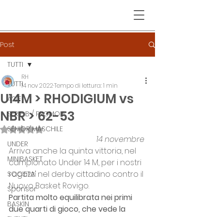
Post
TUTTI
RH
TUTTI
14 nov 2022
Tempo di lettura: 1 min
U14M > RHODIGIUM vs
A2/F
NBR > 62-53
SERIE B / PROMO F
SENIOR MASCHILE
Valutazione NaN stelle su 5.
14 novembre
UNDER
Arriva anche la quinta vittoria, nel 
MINIBASKET
campionato Under 14 M, per i nostri 
ragazzi nel derby cittadino contro il 
SOCIETA'
Nuovo Basket Rovigo.
Sponsor
Partita molto equilibrata nei primi 
BASKIN
due quarti di gioco, che vede la 