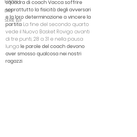
EVENTI
squadra di coach Vacca soffrire 
soprattutto la fisicità degli avversari 
DR2
e la loro determinazione a vincere la 
SERIE B/F
partita
. La fine del secondo quarto 
vede il Nuovo Basket Rovigo avanti 
di tre punti, 28 a 31 e nella pausa 
lunga 
le parole del coach devono 
aver smosso qualcosa nei nostri 
ragazzi
.