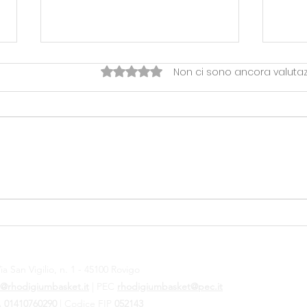
Valutazione 0 stelle su 5.
Non ci sono ancora valutaz
OVERTIME> LA FESTA DI
Temp
FINE STAGIONE RHODIGIUM
Pal
ia San Vigilio, n. 1 - 45100 Rovigo
@rhodigiumbasket.it
| PEC
rhodigiumbasket@pec.it
VA
01410760290
|
Codice FIP
052143