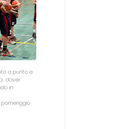
to a punto e 
a  dover 
do in 
a pomeriggio 