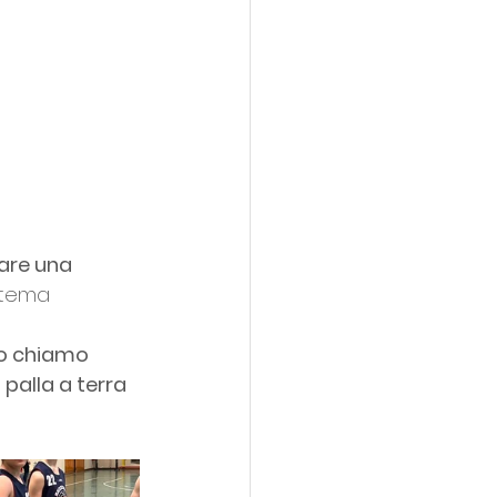
are una 
 tema 
io chiamo 
 palla a terra 