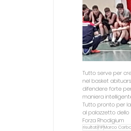
Tutto serve per cr
nel basket abituar
difendere forte per
maniera intelligent
Tutto pronto per l
al palazzetto dello
Forza Rhodigium
risultati
FIP
Marco Carbo