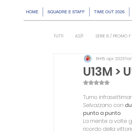
HOME
SQUADRE E STAFF
TIME OUT 2026
TUTTI
A2/F
SERIE B / PROMO F
RH
15 apr 2023
Tem
BASKIN
EVENTI
DR2
U13M > 
Valutazione NaN s
Turno infrasettiman
Selvazzano con 
du
punto a punto
. 
La mente a volte gi
ricordo della vitto