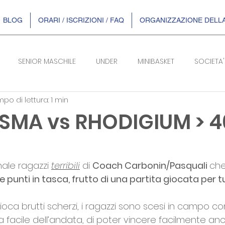
BLOG
ORARI / ISCRIZIONI / FAQ
ORGANIZZAZIONE DELLA
SENIOR MASCHILE
UNDER
MINIBASKET
SOCIETA'
po di lettura: 1 min
SERIE B/F
USMA vs RHODIGIUM > 4
telle su 5.
ale ragazzi 
terribili
 di 
Coach Carbonin/Pasquali 
che
e punti in tasca, frutto di una partita giocata per t
oca brutti scherzi, i ragazzi sono scesi in campo con
ria facile dell’andata, di poter vincere facilmente a