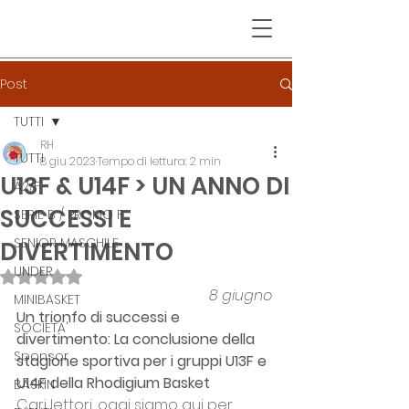
Post
TUTTI
RH
TUTTI
8 giu 2023
Tempo di lettura: 2 min
U13F & U14F > UN ANNO DI
A2/F
SUCCESSI E
SERIE B / PROMO F
SENIOR MASCHILE
DIVERTIMENTO
UNDER
Valutazione NaN stelle su 5.
8 giugno
MINIBASKET
Un trionfo di successi e 
SOCIETA'
divertimento: La conclusione della 
Sponsor
stagione sportiva per i gruppi U13F e 
U14F della Rhodigium Basket
BASKIN
Cari lettori, oggi siamo qui per 