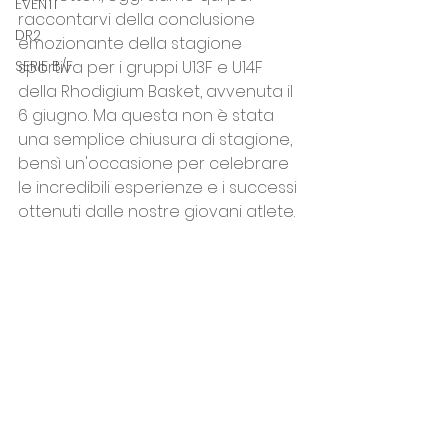
EVENTI
raccontarvi della conclusione 
DR2
emozionante della stagione 
SERIE B/F
sportiva per i gruppi U13F e U14F 
della Rhodigium Basket, avvenuta il 
6 giugno. Ma questa non è stata 
una semplice chiusura di stagione, 
bensì un'occasione per celebrare 
le incredibili esperienze e i successi 
ottenuti dalle nostre giovani atlete.