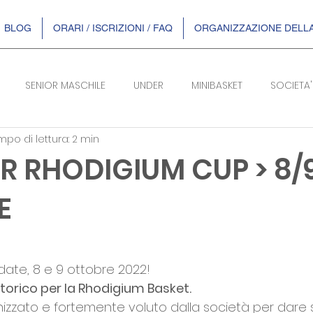
BLOG
ORARI / ISCRIZIONI / FAQ
ORGANIZZAZIONE DELLA
SENIOR MASCHILE
UNDER
MINIBASKET
SOCIETA'
po di lettura: 2 min
SERIE B/F
 RHODIGIUM CUP > 8/
E
telle su 5.
ate, 8 e 9 ottobre 2022!
orico per la Rhodigium Basket.
izzato e fortemente voluto dalla società per dare