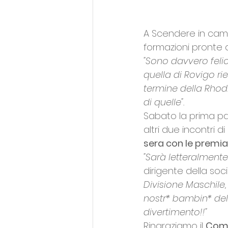
A Scendere in cam
formazioni pronte a
"Sono davvero feli
quella di Rovigo rie
termine della Rhod
di quelle".
Sabato la prima pal
altri due incontri d
sera con le premia
"Sarà letteralmente
dirigente della soc
Divisione Maschile
nostr* bambin* del
divertimento!!"
Ringraziamo il 
Comu