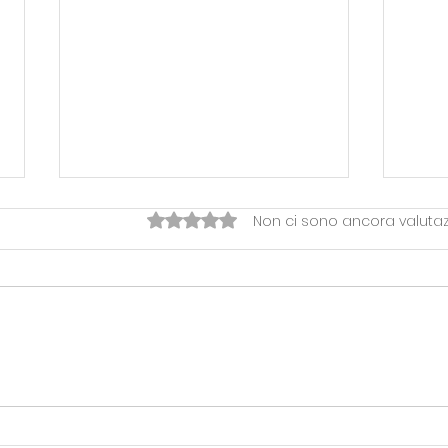
Valutazione 0 stelle su 5.
Non ci sono ancora valutaz
SERIE B> UFFICIALIZZATO IL
OVER
NUOVO COACH
FIN