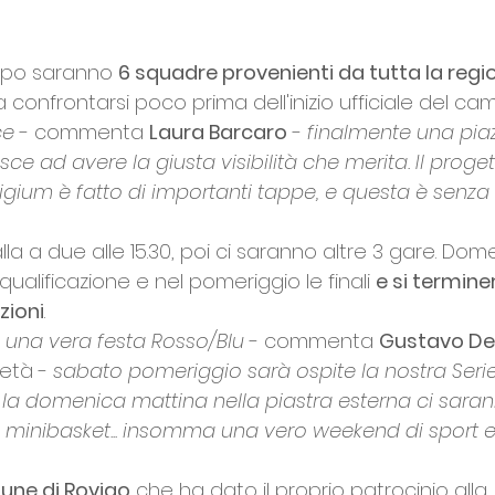
po saranno 
6 squadre provenienti da tutta la regi
 confrontarsi poco prima dell'inizio ufficiale del ca
ce 
- commenta 
Laura Barcaro
 -
 finalmente una pi
sce ad avere la giusta visibilità che merita. Il proge
igium è fatto di importanti tappe, e questa è senz
la a due alle 15.30, poi ci saranno altre 3 gare. Do
i qualificazione e nel pomeriggio le finali 
e si termin
zioni
. 
 una vera festa Rosso/Blu 
- commenta 
Gustavo De 
ietà -
 sabato pomeriggio sarà ospite la nostra Serie
, la domenica mattina nella piastra esterna ci sara
 minibasket... insomma una vero weekend di sport e
ne di Rovigo
 che ha dato il proprio patrocinio alla 