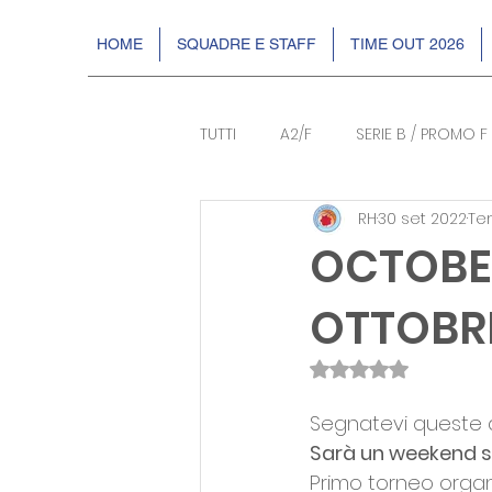
HOME
SQUADRE E STAFF
TIME OUT 2026
TUTTI
A2/F
SERIE B / PROMO F
RH
30 set 2022
Tem
BASKIN
EVENTI
DR2
OCTOBER
OTTOBR
Valutazione NaN s
Segnatevi queste d
Sarà un weekend st
Primo torneo organ