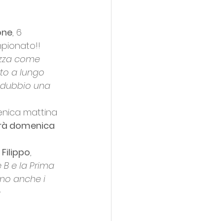
one
, 6 
mpionato!!
azza come 
tto a lungo 
a dubbio una 
menica mattina 
erà domenica 
Filippo
, 
 B e la Prima 
nno anche i 
 