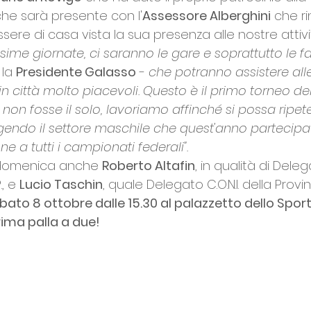
he sarà presente con l'
Assessore Alberghini
 che r
re di casa vista la sua presenza alle nostre attivi
sime giornate, ci saranno le gare e soprattutto le fa
la 
Presidente Galasso
 -
 che potranno assistere all
in città molto piacevoli. Questo è il primo torneo de
non fosse il solo, lavoriamo affinché si possa ripete
endo il settore maschile che quest'anno partecipa
one a tutti i campionati federali".
 domenica anche 
Roberto Altafin
, in qualità di Dele
., e 
Lucio Taschin
, quale Delegato C.O.N.I. della Provi
o 8 ottobre dalle 15.30 al palazzetto dello Sport 
ima palla a due!