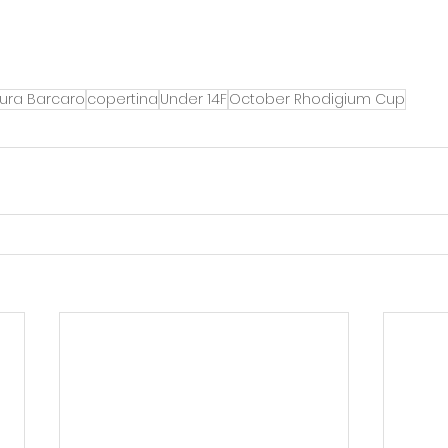
ura Barcaro
copertina
Under 14F
October Rhodigium Cup