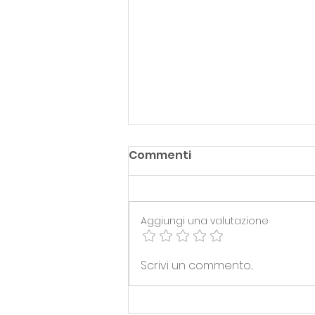
Commenti
Aggiungi una valutazione
FINPESCA S.P.A. > NUOVO
Scrivi un commento...
PARTNER STAGIONE 26/27