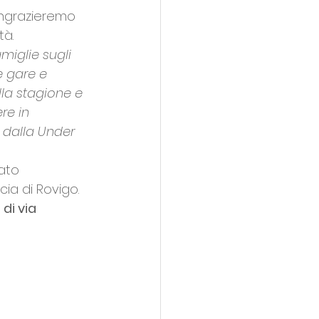
ingrazieremo 
tà.
miglie sugli 
e gare e 
lla stagione e 
re in 
 dalla Under 
gato 
ncia di Rovigo.
di via 