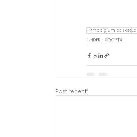
FIP
rhodigium basket
La
UNDER
SOCIETA'
Post recenti