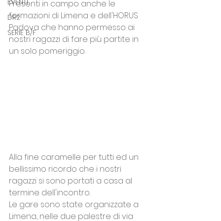
EVENTI
Presenti in campo anche le 
formazioni di Limena e dell'HORUS 
DR2
Padova che hanno permesso ai 
SERIE B/F
nostri ragazzi di fare più partite in 
un solo pomeriggio.
Alla fine caramelle per tutti ed un 
bellissimo ricordo che i nostri 
ragazzi si sono portati a casa al 
termine dell'incontro.
Le gare sono state organizzate a 
Limena, nelle due palestre di via 