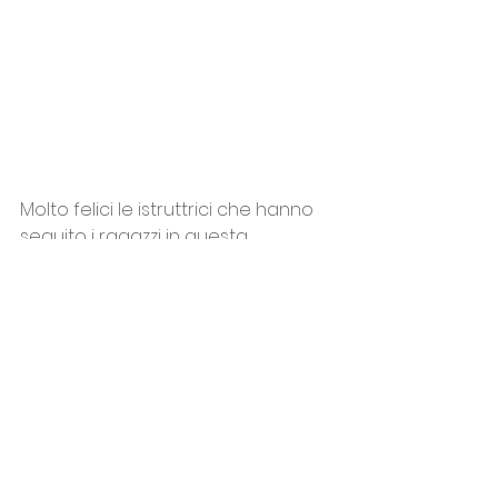
Molto felici le istruttrici che hanno 
seguito i ragazzi in questa 
trasferta, ovvero 
Martina Malin
 e 
Sara Manesco
"Il giusto piglio in 
campo e la prima vittoria ha 
davvero dato molto slancio ai 
nostri ragazzi. Ringrazio i numerosi 
genitori che hanno accompagnato 
i ragazzi qui a Limena, vederli e 
sentirli sugli spalti è stato davvero 
bello, sopratutto per i ragazzi in 