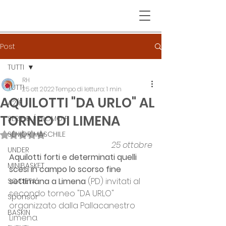
Post
TUTTI
RH
TUTTI
25 ott 2022
Tempo di lettura: 1 min
AQUILOTTI "DA URLO" AL
A2/F
TORNEO DI LIMENA
SERIE B / PROMO F
SENIOR MASCHILE
Valutazione NaN stelle su 5.
25 ottobre
UNDER
Aquilotti forti e determinati quelli 
MINIBASKET
scesi in campo lo scorso fine 
settimana a Limena 
(PD) invitati al 
SOCIETA'
secondo torneo "DA URLO" 
Sponsor
organizzato dalla Pallacanestro 
BASKIN
Limena.