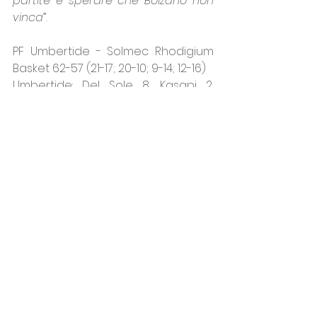
partite e sperare che Bolzano non 
vinca
”.
PF Umbertide - Solmec Rhodigium 
Basket 62-57 (21-17; 20-10; 9-14; 12-16)
Umbertide: Del Sole 8, Kasapi 2, 
Tempia 3, 
Bartolini
 2, 
Gianangeli
 8, 
Paolocci 3, 
Schena
 7, 
Baldi
 14, Offor 2, 
Hatch
 13. All. Staccini.
Rhodigium: 
Stoichkova
 19, 
Viviani
 4, 
Castelli, 
Mestdagh
 5, Battilotti 5, 
Bonivento 1, 
Zanetti
 11, 
Leghissa
, 
Garofalo 9, Novati, Zuccon 6. All. 
Pegoraro.
Ufficio Stampa Rhodigium Basket
FIP
SOLMEC
Pegoraro
A2
LegaA
2024/25
A2/F