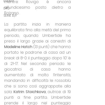
EVENTI
mentre Rovigo è ancora 
all’undicesimo posto dietro a 
DR2
Bolzano.
SERIE B/F
La partita inizia in maniera 
equilibrata fino alla metà del primo 
periodo, quando Umbertide ha 
preso il largo grazie ai canestri di 
Madeline Hatch 
(13 punti)
che hanno 
portato le padrone di casa ad un 
break 
di 8-0: il punteggio dopo 10’ è 
di 21-17. Nel secondo periodo le 
giocatrici di casa hanno 
aumentato di molto l’intensità, 
mandando in difficoltà le rossoblù 
che si sono così aggrappate alla 
sola 
Katrin Stoichkova
, autrice di 19 
punti a fine partita. Umbertide 
prende il largo nel punteggio 