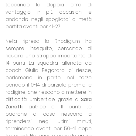
toccando la doppia cifra di 
vantaggio in più occasioni e 
andando negli spogliatoi a metà 
partita avanti per 41-27.
Nella ripresa la Rhodigium ha 
sempre inseguito, cercando di 
ricucire uno strappo importante di 
14 punti. La squadra allenata da 
coach Giulia Pegoraro ci riesce, 
perlomeno in parte, nel terzo 
periodo: il 9-14 di parziale premia le 
rodigine, che riescono a mettere in 
difficoltà Umbertide grazie a 
Sara 
Zanetti
, autrice di 11 punti. Le 
padrone di casa riescono a 
riprendersi negli ultimi minuti, 
terminando avanti per 50-41 dopo 
tre quarti. Nel quarto periodo arriva 