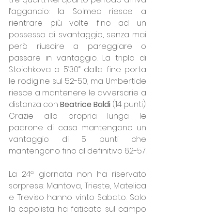
l’aggancio: la Solmec riesce a 
rientrare più volte fino ad un 
possesso di svantaggio, senza mai 
però riuscire a pareggiare o 
passare in vantaggio. La tripla di 
Stoichkova a 5’30” dalla fine porta 
le rodigine sul 52-50, ma Umbertide 
riesce a mantenere le avversarie a 
distanza con 
Beatrice Baldi 
(14 punti). 
Grazie alla propria lunga le 
padrone di casa mantengono un 
vantaggio di 5 punti che 
mantengono fino al definitivo 62-57.
La 24ª giornata non ha riservato 
sorprese: Mantova, Trieste, Matelica 
e Treviso hanno vinto Sabato. Solo 
la capolista ha faticato sul campo 