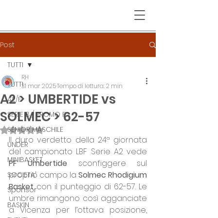
Post
TUTTI
RH
TUTTI
31 mar 2025
Tempo di lettura: 2 min
A2 > UMBERTIDE vs
A2/F
SOLMEC > 62-57
SERIE B / PROMO F
SENIOR MASCHILE
Valutazione NaN stelle su 5.
Il duro verdetto della 24ª giornata 
UNDER
del campionato LBF Serie A2 vede 
MINIBASKET
PF Umbertide 
sconfiggere sul 
proprio campo la 
Solmec Rhodigium 
SOCIETA'
Basket
 con il punteggio di 62-57. Le 
Sponsor
umbre rimangono così agganciate 
BASKIN
a Vicenza per l’ottava posizione, 