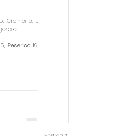
o, Cremona, E. 
egoraro.
 5, 
Peserico 
19, 
Mostra tutti