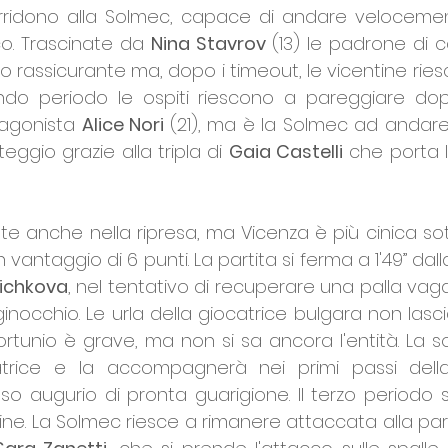
orridono alla Solmec, capace di andare velocement
co. Trascinate da 
Nina Stavrov 
(13) le padrone di 
 rassicurante ma, dopo i timeout, le vicentine riesc
ondo periodo le ospiti riescono a pareggiare dopo
tagonista 
Alice Nori 
(21), ma è la Solmec ad andare 
eggio grazie alla tripla di 
Gaia Castelli
 che porta l
 anche nella ripresa, ma Vicenza è più cinica sot
vantaggio di 6 punti. La partita si ferma a 1'49” dalla
oichkova
, nel tentativo di recuperare una palla vag
inocchio. Le urla della giocatrice bulgara non lasc
infortunio è grave, ma non si sa ancora l'entità. La s
atrice e la accompagnerà nei primi passi della ri
o augurio di pronta guarigione. Il terzo periodo s
ine. La Solmec riesce a rimanere attaccata alla part