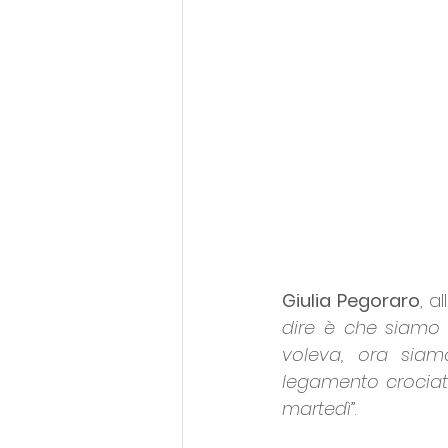
Giulia Pegoraro
, a
dire è che siamo t
voleva, ora siamo
legamento crociato
martedì
”.