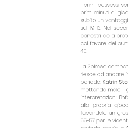
I primi possessi s
primi minuti di gio
subito un vantaggio
sul 19-13. Nel sec
canestri della pro
col favore del punt
40.
La Solmec combatte
riesce ad andare in 
periodo: 
Katrin St
mettendo male il g
interpretazioni: l'
alla propria gioc
facendole un gross
55-57 per le vicent