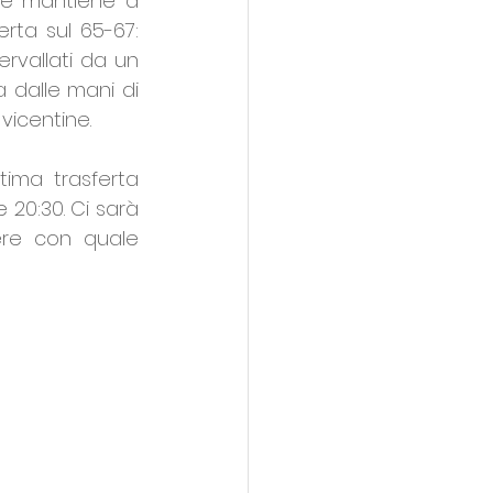
e e mantiene a 
rta sul 65-67: 
rvallati da un 
 dalle mani di 
 vicentine.
ima trasferta 
 20:30. Ci sarà 
ere con quale 