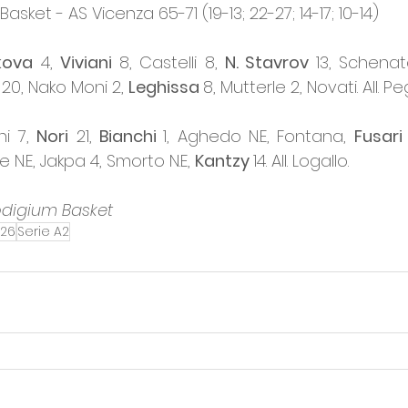
ket - AS Vicenza 65-71 (19-13; 22-27; 14-17; 10-14)
kova
 4, 
Viviani 
8, Castelli 8, 
N. Stavrov 
13, Schenat
 
20, Nako Moni 2, 
Leghissa 
8, Mutterle 2, Novati. All. P
i 7, 
Nori
 21, 
Bianchi 
1, Aghedo N.E, Fontana, 
Fusari
e N.E, Jakpa 4, Smorto N.E, 
Kantzy 
14. All. Logallo.
odigium Basket
/26
Serie A2