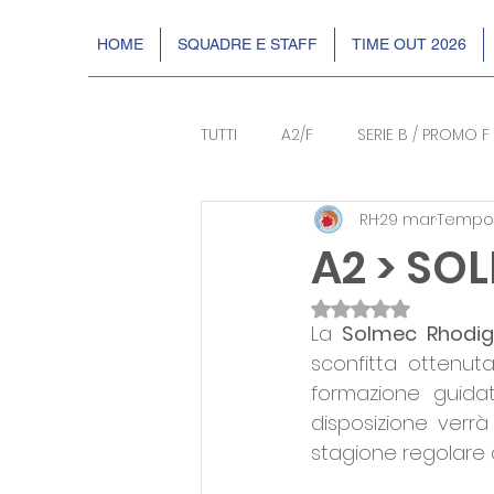
HOME
SQUADRE E STAFF
TIME OUT 2026
TUTTI
A2/F
SERIE B / PROMO F
RH
29 mar
Tempo d
BASKIN
EVENTI
DR2
A2 > SO
Valutazione NaN s
La 
Solmec Rhodig
sconfitta ottenut
formazione guidat
disposizione verr
stagione regolare a