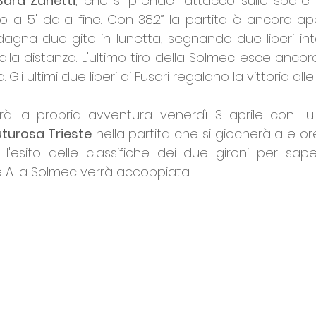
Sara Zanetti
, che si prende l'attacco sulle spall
o a 5' dalla fine. Con 38.2” la partita è ancora ape
agna due gite in lunetta, segnando due liberi inte
dalla distanza. L'ultimo tiro della Solmec esce ancora
. Gli ultimi due liberi di Fusari regalano la vittoria alle
à la propria avventura venerdì 3 aprile con l'ult
uturosa Trieste
 nella partita che si giocherà alle ore
l'esito delle classifiche dei due gironi per sap
 A la Solmec verrà accoppiata.