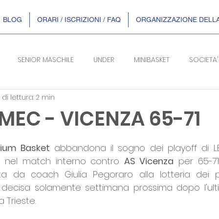
BLOG
ORARI / ISCRIZIONI / FAQ
ORGANIZZAZIONE DELLA
SENIOR MASCHILE
UNDER
MINIBASKET
SOCIETA'
i lettura: 2 min
SERIE B/F
LMEC - VICENZA 65-71
telle su 5.
ium Basket 
abbandona il sogno dei playoff di LBF
a nel match interno contro 
AS Vicenza
 per 65-7
a da coach Giulia Pegoraro alla lotteria dei pl
à decisa solamente settimana prossima dopo l'ulti
 Trieste.