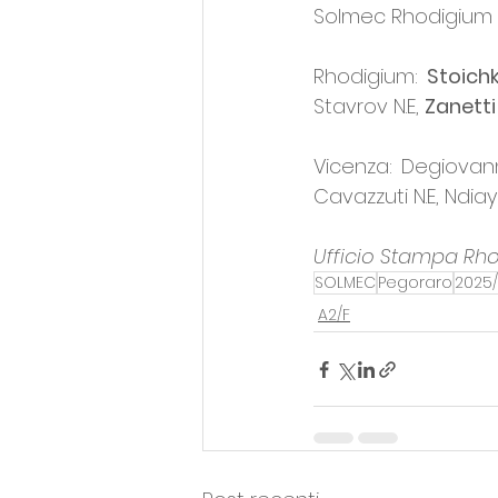
Solmec Rhodigium Bas
Rhodigium: 
Stoich
Stavrov N.E, 
Zanetti
Vicenza: Degiovann
Cavazzuti N.E, Ndiay
Ufficio Stampa Rh
SOLMEC
Pegoraro
2025
A2/F