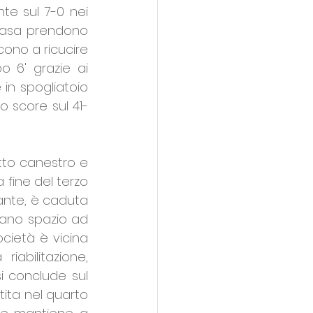
e sul 7-0 nei 
casa prendono 
ono a ricucire 
 6' grazie ai 
in spogliatoio 
o score sul 41-
to canestro e 
 fine del terzo 
ante, è caduta 
iano spazio ad 
ocietà è vicina 
abilitazione, 
i conclude sul 
ita nel quarto 