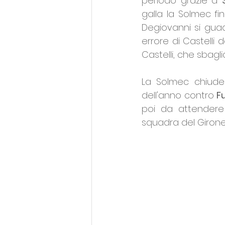
periodo grazie a 
galla la Solmec fin
Degiovanni si guad
errore di Castelli 
Castelli, che sbaglia
La Solmec chiuder
dell'anno contro 
F
poi da attendere 
squadra del Girone