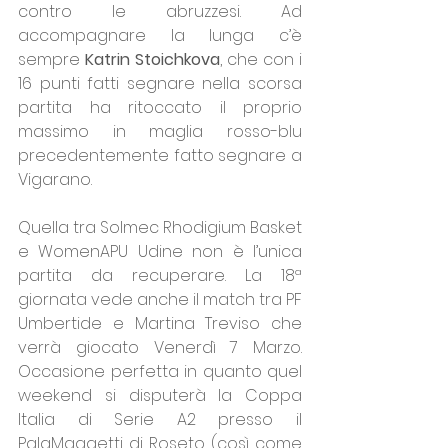
contro le abruzzesi. Ad 
accompagnare la lunga c’è 
sempre 
Katrin Stoichkova
, che con i 
16 punti fatti segnare nella scorsa 
partita ha ritoccato il proprio 
massimo in maglia rosso-blu 
precedentemente fatto segnare a 
Vigarano.
Quella tra Solmec Rhodigium Basket 
e WomenAPU Udine non è l’unica 
partita da recuperare. La 18ª 
giornata vede anche il match tra PF 
Umbertide e Martina Treviso che 
verrà giocato Venerdì 7 Marzo. 
Occasione perfetta in quanto quel 
weekend si disputerà la Coppa 
Italia di Serie A2 presso il 
PalaMaggetti di Roseto (così come 