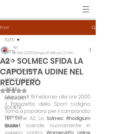
Post
TUTTI
RH
TUTTI
18 feb 2025
Tempo di lettura: 2 min
A2 > SOLMEC SFIDA LA
A2/F
CAPOLISTA UDINE NEL
SERIE B / PROMO F
SENIOR MASCHILE
RECUPERO
UNDER
Valutazione NaN stelle su 5.
Mercoledì 19 Febbraio alle ore 20:00 
MINIBASKET
il Palazzetto dello Sport rodigino 
SOCIETA'
torna a popolarsi per il campionato 
Sponsor
LBF Serie A2. La 
Solmec Rhodigium 
Basket 
scende nuovamente in 
BASKIN
campo contro 
WomenAPU Udine 