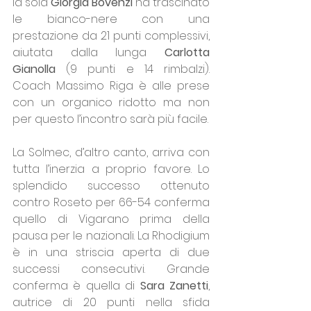
la sola 
Giorgia Bovenzi 
ha trascinato 
le bianco-nere con una 
prestazione da 21 punti complessivi, 
aiutata dalla lunga 
Carlotta 
Gianolla 
(9 punti e 14 rimbalzi). 
Coach Massimo Riga è alle prese 
con un organico ridotto ma non 
per questo l’incontro sarà più facile.
La Solmec, d’altro canto, arriva con 
tutta l’inerzia a proprio favore. Lo 
splendido successo ottenuto 
contro Roseto per 66-54 conferma 
quello di Vigarano prima della 
pausa per le nazionali. La Rhodigium 
è in una striscia aperta di due 
successi consecutivi. Grande 
conferma è quella di 
Sara Zanetti
, 
autrice di 20 punti nella sfida 