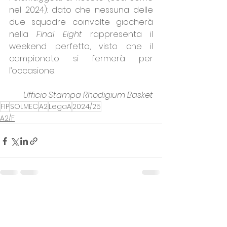
nel 2024): dato che nessuna delle 
due squadre coinvolte giocherà 
nella 
Final Eight
 rappresenta il 
weekend perfetto, visto che il 
campionato si fermerà per 
l’occasione.
Ufficio Stampa Rhodigium Basket
FIP
SOLMEC
A2
LegaA
2024/25
A2/F
Mostra tutti
Post recenti