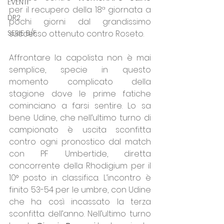
EVENTI
per il recupero della 18ª giornata a 
DR2
pochi giorni dal grandissimo 
SERIE B/F
successo ottenuto contro Roseto.
Affrontare la capolista non è mai 
semplice, specie in questo 
momento complicato della 
stagione dove le prime fatiche 
cominciano a farsi sentire. Lo sa 
bene Udine, che nell’ultimo turno di 
campionato è uscita sconfitta 
contro ogni pronostico dal match 
con PF Umbertide, diretta 
concorrente della Rhodigium per il 
10° posto in classifica. L’incontro è 
finito 53-54 per le umbre, con Udine 
che ha così incassato la terza 
sconfitta dell’anno. Nell’ultimo turno 