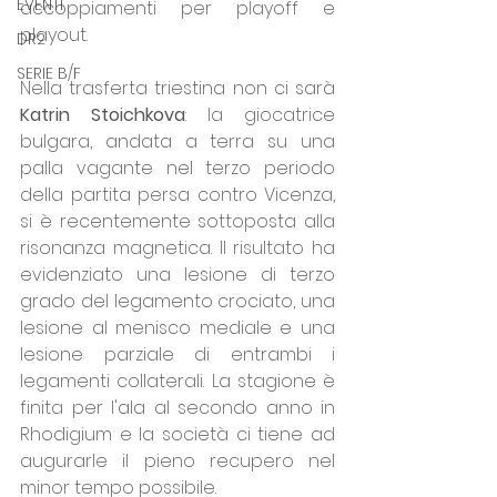
EVENTI
accoppiamenti per playoff e 
playout.
DR2
SERIE B/F
Nella trasferta triestina non ci sarà 
Katrin Stoichkova
: la giocatrice 
bulgara, andata a terra su una 
palla vagante nel terzo periodo 
della partita persa contro Vicenza, 
si è recentemente sottoposta alla 
risonanza magnetica. Il risultato ha 
evidenziato una lesione di terzo 
grado del legamento crociato, una 
lesione al menisco mediale e una 
lesione parziale di entrambi i 
legamenti collaterali. La stagione è 
finita per l'ala al secondo anno in 
Rhodigium e la società ci tiene ad 
augurarle il pieno recupero nel 
minor tempo possibile.