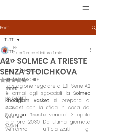
Post
TUTTI
RH
TUTTI
2 apr
Tempo di lettura: 1 min
A2 > SOLMEC A TRIESTE
A2/F
SENZA STOICHKOVA
SERIE B / PROMO F
SENIOR MASCHILE
Valutazione NaN stelle su 5.
La stagione regolare di LBF Serie A2 
UNDER
è ormai agli sgoccioli: la 
Solmec 
MINIBASKET
Rhodigium Basket 
si prepara ai 
playout con la sfida in casa del 
SOCIETA'
Futurosa Trieste
 venerdì 3 aprile 
Sponsor
alle ore 20:30. Dall'ultima giornata 
BASKIN
verranno ufficializzati gli 