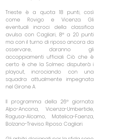
Trieste è a quota 18 punti, così 
come Rovigo e Vicenza. Gli 
eventuali incroci della classifica 
avulsa con Cagliari, 8ª a 20 punti 
ma con il turno di riposo ancora da 
osservare, daranno gli 
accoppiamenti ufficiali. Ciò che è 
certo è che la Solmec disputerà i 
playout, incrociando con una 
squadra attualmente impegnata 
nel Girone A.
Il programma della 26ª giornata: 
Alpo-Ancona, Vicenza-Umbertide, 
Ragusa-Alcamo, Matelica-Faenza, 
Bolzano-Treviso. Riposo: Cagliari.
Gli arbitri designati per la sfida sono 