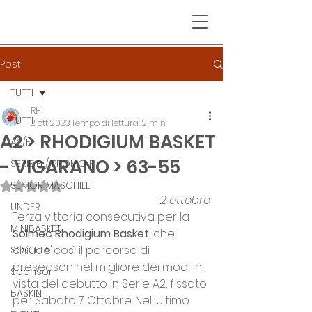
Post
TUTTI
RH
TUTTI
2 ott 2023
Tempo di lettura: 2 min
A2 > RHODIGIUM BASKET
A2/F
- VIGARANO > 63-55
SERIE B / PROMO F
SENIOR MASCHILE
Valutazione NaN stelle su 5.
2 ottobre
UNDER
Terza vittoria consecutiva per la 
MINIBASKET
Solmec Rhodigium Basket
, che 
chiude così il percorso di 
SOCIETA'
preseason nel migliore dei modi in 
Sponsor
vista del debutto in Serie A2, fissato 
BASKIN
per Sabato 7 Ottobre. Nell'ultimo 