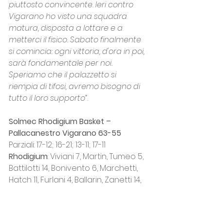
piuttosto convincente. Ieri contro 
Vigarano ho visto una squadra 
matura, disposta a lottare e a 
metterci il fisico. Sabato finalmente 
si comincia: ogni vittoria, d'ora in poi, 
sarà fondamentale per noi. 
Speriamo che il palazzetto si 
riempia di tifosi, avremo bisogno di 
tutto il loro supporto”
.
Solmec Rhodigium Basket – 
Pallacanestro Vigarano 63-55 
Parziali: 17-12; 16-21; 13-11; 17-11
Rhodigium
: Viviani 7, Martin, Tumeo 5, 
Battilotti 14, Bonivento 6, Marchetti, 
Hatch 11, Furlani 4, Ballarin, Zanetti 14, 
Poletto 2. All. Pegoraro.
Vigarano
: Nimelli 8, Armillotta, 
Siciliano 16, Tintori 8, Feoli 2, Conte, 