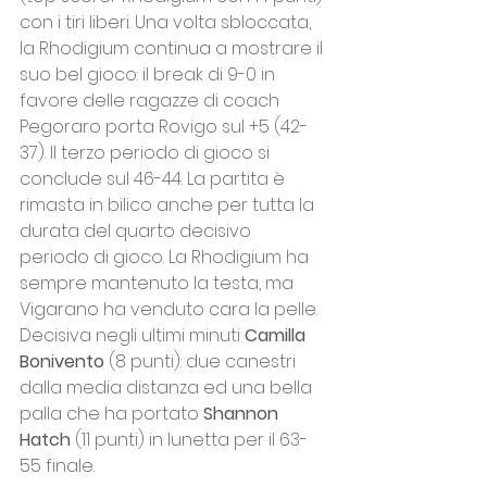
con i tiri liberi. Una volta sbloccata, 
la Rhodigium continua a mostrare il 
suo bel gioco: il break di 9-0 in 
favore delle ragazze di coach 
Pegoraro porta Rovigo sul +5 (42-
37). Il terzo periodo di gioco si 
conclude sul 46-44. La partita è 
rimasta in bilico anche per tutta la 
durata del quarto decisivo 
periodo di gioco. La Rhodigium ha 
sempre mantenuto la testa, ma 
Vigarano ha venduto cara la pelle. 
Decisiva negli ultimi minuti 
Camilla 
Bonivento
 (8 punti): due canestri 
dalla media distanza ed una bella 
palla che ha portato 
Shannon 
Hatch
 (11 punti) in lunetta per il 63-
55 finale. 