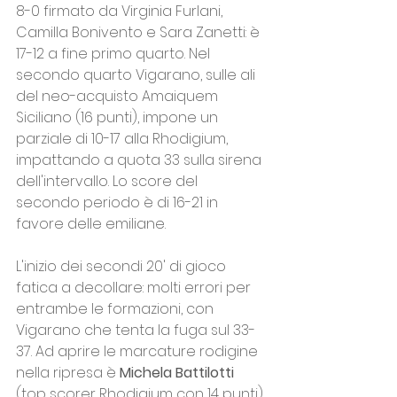
8-0 firmato da Virginia Furlani, 
Camilla Bonivento e Sara Zanetti: è 
17-12 a fine primo quarto. Nel 
secondo quarto Vigarano, sulle ali 
del neo-acquisto Amaiquem 
Siciliano (16 punti), impone un 
parziale di 10-17 alla Rhodigium, 
impattando a quota 33 sulla sirena 
dell'intervallo. Lo score del 
secondo periodo è di 16-21 in 
favore delle emiliane. 
L'inizio dei secondi 20' di gioco 
fatica a decollare: molti errori per 
entrambe le formazioni, con 
Vigarano che tenta la fuga sul 33-
37. Ad aprire le marcature rodigine 
nella ripresa è 
Michela Battilotti
(top scorer Rhodigium con 14 punti) 