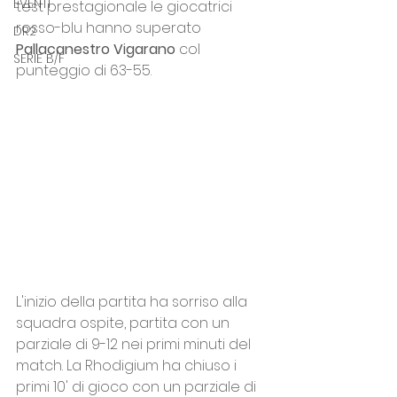
EVENTI
test prestagionale le giocatrici 
rosso-blu hanno superato 
DR2
Pallacanestro Vigarano
 col 
SERIE B/F
punteggio di 63-55. 
L'inizio della partita ha sorriso alla 
squadra ospite, partita con un 
parziale di 9-12 nei primi minuti del 
match. La Rhodigium ha chiuso i 
primi 10' di gioco con un parziale di 