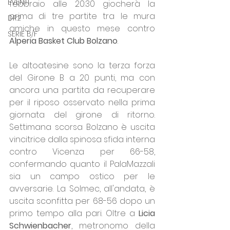
EVENTI
febbraio alle 20:30 giocherà la 
prima di tre partite tra le mura 
DR2
amiche in questo mese contro 
SERIE B/F
Alperia Basket Club Bolzano
.
Le altoatesine sono la terza forza 
del Girone B a 20 punti, ma con 
ancora una partita da recuperare 
per il riposo osservato nella prima 
giornata del girone di ritorno. 
Settimana scorsa Bolzano è uscita 
vincitrice dalla spinosa sfida interna 
contro Vicenza per 66-58, 
confermando quanto il PalaMazzali 
sia un campo ostico per le 
avversarie. La Solmec, all'andata, è 
uscita sconfitta per 68-56 dopo un 
primo tempo alla pari. Oltre a 
Licia 
Schwienbacher
, metronomo della 