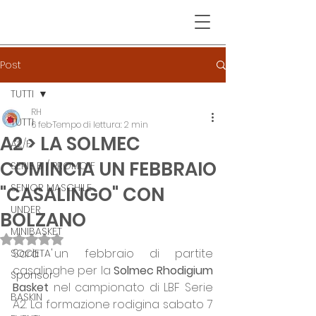
Post
TUTTI
RH
TUTTI
6 feb
Tempo di lettura: 2 min
A2 > LA SOLMEC
A2/F
COMINCIA UN FEBBRAIO
SERIE B / PROMO F
SENIOR MASCHILE
"CASALINGO" CON
UNDER
BOLZANO
MINIBASKET
Valutazione NaN stelle su 5.
Sarà un febbraio di partite 
SOCIETA'
casalinghe per la 
Solmec Rhodigium 
Sponsor
Basket 
nel campionato di LBF Serie 
BASKIN
A2. La formazione rodigina sabato 7 