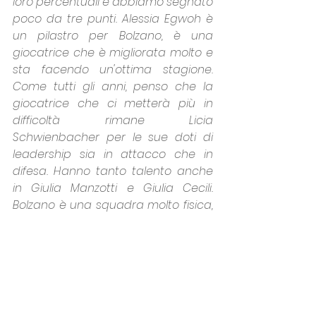
loro percentuali e abbiamo segnato 
poco da tre punti. Alessia Egwoh è 
un pilastro per Bolzano, è una 
giocatrice che è migliorata molto e 
sta facendo un'ottima stagione. 
Come tutti gli anni, penso che la 
giocatrice che ci metterà più in 
difficoltà rimane Licia 
Schwienbacher per le sue doti di 
leadership sia in attacco che in 
difesa. Hanno tanto talento anche 
in Giulia Manzotti e Giulia Cecili. 
Bolzano è una squadra molto fisica, 
capace di aggredire la palla e di far 
sentire il proprio corpo all'interno del 
campo. Dobbiamo prendere fiducia 
da subito, cercando di non giocare 
su metà campo
”.