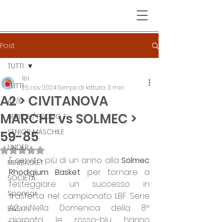
Post
TUTTI
RH
TUTTI
25 nov 2024
Tempo di lettura: 3 min
A2 > CIVITANOVA
A2/F
MARCHE vs SOLMEC >
SERIE B / PROMO F
SENIOR MASCHILE
59-85
UNDER
Valutazione NaN stelle su 5.
È servito più di un anno alla 
Solmec 
MINIBASKET
Rhodigium Basket
 per tornare a 
SOCIETA'
festeggiare un successo in 
Sponsor
trasferta nel campionato LBF Serie 
A2. Nella Domenica della 8ª 
BASKIN
giornata le rosso-blu hanno 