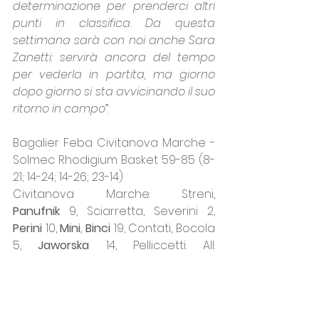
determinazione per prenderci altri 
punti in classifica. Da questa 
settimana sarà con noi anche Sara 
Zanetti: servirà ancora del tempo 
per vederla in partita, ma giorno 
dopo giorno si sta avvicinando il suo 
ritorno in campo
”.
Bagalier Feba Civitanova Marche - 
Solmec Rhodigium Basket 59-85 (8-
21; 14-24; 14-26; 23-14)
Civitanova Marche: Streni, 
Panufnik
 9, Sciarretta, Severini 2, 
Perini
 10, 
Mini
, 
Binci
 19, Contati, Bocola 
5, 
Jaworska
 14, Pelliccetti. All. 
Melappioni.
Rhodigium: 
Stoichkova
 13, 
Viviani
 11, 
Castelli 21, Battilotti 11, 
Bonivento
 6, 
Leghissa
 11, Garofalo 2, Novati 2, 