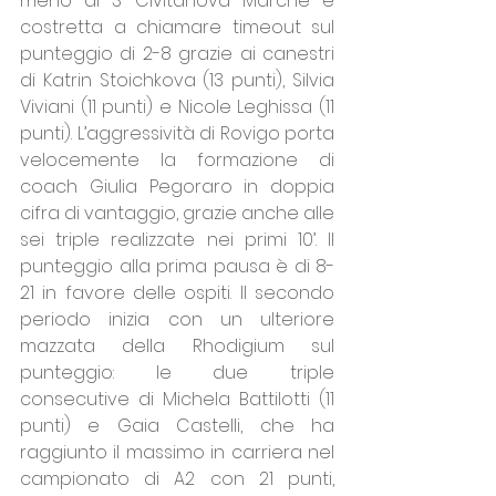
meno di 3’ Civitanova Marche è 
costretta a chiamare timeout sul 
punteggio di 2-8 grazie ai canestri 
di Katrin Stoichkova (13 punti), Silvia 
Viviani (11 punti) e Nicole Leghissa (11 
punti). L’aggressività di Rovigo porta 
velocemente la formazione di 
coach Giulia Pegoraro in doppia 
cifra di vantaggio, grazie anche alle 
sei triple realizzate nei primi 10’. Il 
punteggio alla prima pausa è di 8-
21 in favore delle ospiti. Il secondo 
periodo inizia con un ulteriore 
mazzata della Rhodigium sul 
punteggio: le due triple 
consecutive di Michela Battilotti (11 
punti) e Gaia Castelli, che ha 
raggiunto il massimo in carriera nel 
campionato di A2 con 21 punti, 