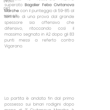
EVENTI
superato 
Bagalier Feba Civitanova 
DR2
Marche
 con il punteggio di 59-85 al 
SERIE B/F
termine di una prova dal grande 
spessore sia offensivo che 
difensivo, ritoccando così il 
massimo segnato in A2 dopo gli 83 
punti messi a referto contro 
Vigarano.
La partita è andata fin dal primo 
possesso sui binari rodigini: dopo 