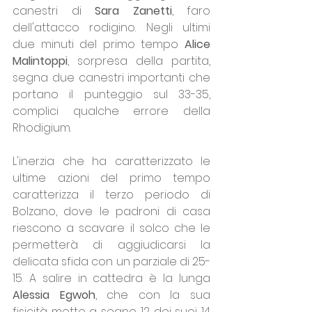
canestri di 
Sara Zanetti
, faro 
dell'attacco rodigino. Negli ultimi 
due minuti del primo tempo 
Alice 
Malintoppi
, sorpresa della partita, 
segna due canestri importanti che 
portano il punteggio sul 33-35, 
complici qualche errore della 
Rhodigium.
L'inerzia che ha caratterizzato le 
ultime azioni del primo tempo 
caratterizza il terzo periodo di 
Bolzano, dove le padroni di casa 
riescono a scavare il solco che le 
permetterà di aggiudicarsi la 
delicata sfida con un parziale di 25-
15. A salire in cattedra è la lunga 
Alessia Egwoh
, che con la sua 
fisicità mette a segno 12 dei suoi 14 