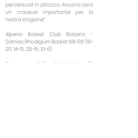
percentuali in attacco. Ancona sarà 
un crocevia importante per la 
nostra stagione
”.
Alperia Basket Club Bolzano - 
Solmec Rhodigium Basket 68-56 (19-
20; 14-15; 25-15; 10-6)
Bolzano: 
Cecili
 15, 
Schwienbacher 
15, 
Malintoppi 10, 
Egwoh 
14, Morabito N.E, 
Gualtieri
, 
Manzotti
 14, Koleva, Flaim 
N.E, Bonato N.E, Zaman, Toffolo. All. 
Romano.
Rhodigium: 
Stoichkova 
11, Viviani 3, 
Castelli 
2, N. Stavrov 11, Cremona 4, E. 
Stavrov N.E, 
Zanetti 
17, Nako Moni, 
Leghissa 
4, Mutterle 2, Novati 2. All. 
Pegoraro.