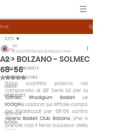
Post
TUTTI
RH
TUTTI
2 nov 2025
Tempo di lettura: 2 min
A2 > BOLZANO - SOLMEC
A2/F
68-56
SERIE B / PROMO F
SENIOR MASCHILE
Valutazione NaN stelle su 5.
Prima sconfitta esterna nel 
UNDER
campionato di LBF Serie A2 per la 
MINIBASKET
Solmec Rhodigium Basket
. Le 
rodigine cadono sul difficile campo 
SOCIETA'
del PalaMazzali per 68-56 contro 
Sponsor
Alperia Basket Club Bolzano
, che si 
BASKIN
prende così il terzo successo della 