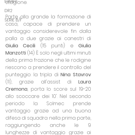
EVENTI
stagione.
DR2
Parte alla grande la formazione di 
SERIE B/F
casa, capace di prendere un 
vantaggio considerevole fin dalla 
palla a due grazie ai canestri di 
Giulia Cecili 
(15 punti) e 
Giulia 
Manzotti 
(14). È solo negli ultimi minuti 
della prima frazione che le rodigine 
riescono a prendere il controllo del 
punteggio: la tripla di 
Nina Stavrov 
(11), grazie all'assist di 
Laura 
Cremona
, porta lo score sul 19-20 
allo scoccare dei 10'. Nel secondo 
periodo la Solmec prende 
vantaggio grazie ad una buona 
difesa di squadra nella prima parte, 
raggiungendo anche le 9 
lunghezze di vantaggio grazie ai 