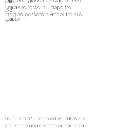
L'esperta giocatrice classe 1999 si 
EVENTI
unirà alle rosso-blu dopo tre 
DR2
stagioni passate a Empoli tra A1 e 
SERIE B/F
A2.
La guardia 25enne arriva a Rovigo 
portando una grande esperienza 