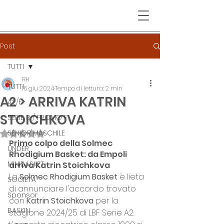
Post
TUTTI
RH
TUTTI
16 giu 2024
Tempo di lettura: 2 min
A2 > ARRIVA KATRIN
A2/F
STOICHKOVA
SERIE B / PROMO F
SENIOR MASCHILE
Valutazione NaN stelle su 5.
Primo colpo della Solmec 
UNDER
Rhodigium Basket: da Empoli 
MINIBASKET
arriva Katrin Stoichkova
La 
Solmec Rhodigium Basket
 è lieta 
SOCIETA'
di annunciare l'accordo trovato 
Sponsor
con 
Katrin Stoichkova
 per la 
BASKIN
stagione 2024/25 di LBF Serie A2. 