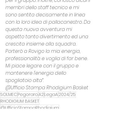
per il gruppo. Inoltre, conosco alcuni 
membri dello staff tecnico e mi 
sono sentita decisamente in linea 
con la loro idea di pallacanestro. Da 
questa nuova avventura mi 
aspetto tanto divertimento ed una 
crescita insieme alla squadra. 
Porterò a Rovigo la mia energia, 
professionalità e voglia di far bene. 
Mi piace legare con il gruppo e 
mantenere l'energia dello 
spogliatoio alta
”.
@Ufficio Stampa Rhodigium Basket
SOLMEC
Pegoraro
A2
LegaA
2024/25
RHODIGIUM BASKET
@UfficioStampaRhodigium
KATRIN STOICHKOVA
A2/F