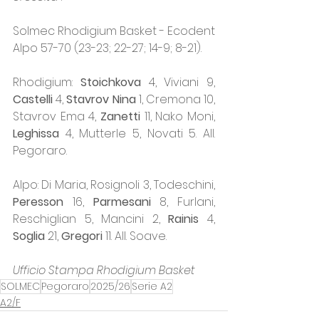
Solmec Rhodigium Basket - Ecodent 
Alpo 57-70 (23-23; 22-27; 14-9; 8-21).
Rhodigium: 
Stoichkova
 4, Viviani 9, 
Castelli
 4, 
Stavrov Nina
 1, Cremona 10, 
Stavrov Ema 4, 
Zanetti
 11, Nako Moni, 
Leghissa
 4, Mutterle 5, Novati 5. All. 
Pegoraro.
Alpo: Di Maria, Rosignoli 3, Todeschini, 
Peresson
 16, 
Parmesani
 8, Furlani, 
Reschiglian 5, Mancini 2, 
Rainis
 4, 
Soglia
 21, 
Gregori
 11. All. Soave.
Ufficio Stampa Rhodigium Basket
SOLMEC
Pegoraro
2025/26
Serie A2
A2/F