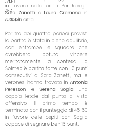
EVENTI
in favore delle ospiti. Per Rovigo 
DR2
Sara Zanetti 
e 
Laura Cremona 
in 
SERIE B/F
doppia cifra.
Per tre dei quattro periodi previsti 
la partita è stata in pieno equilibrio, 
con entrambe le squadre che 
avrebbero potuto vincere 
meritatamente la contesa. La 
Solmec è partita forte con i 5 punti 
consecutivi di Sara Zanetti, ma le 
veronesi hanno trovato in 
Antonia 
Peresson 
e 
Serena Soglia 
una 
coppia letale dal punto di vista 
offensivo. Il primo tempo è 
terminato con il punteggio di 45-50 
in favore delle ospiti, con Soglia 
capace di segnare ben 15 punti.