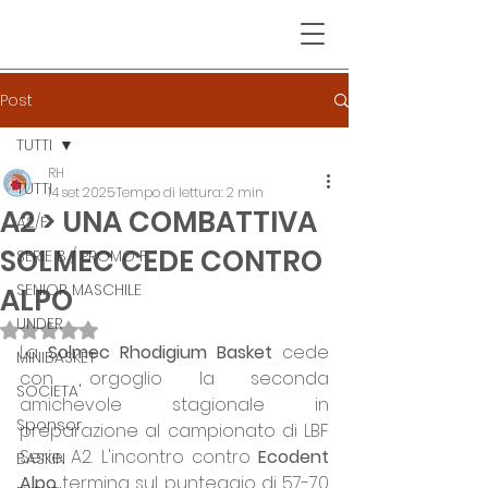
Post
TUTTI
RH
TUTTI
14 set 2025
Tempo di lettura: 2 min
A2 > UNA COMBATTIVA
A2/F
SOLMEC CEDE CONTRO
SERIE B / PROMO F
SENIOR MASCHILE
ALPO
UNDER
Valutazione NaN stelle su 5.
La 
Solmec Rhodigium Basket 
cede 
MINIBASKET
con orgoglio la seconda 
SOCIETA'
amichevole stagionale in 
Sponsor
preparazione al campionato di LBF 
Serie A2. L'incontro contro 
Ecodent 
BASKIN
Alpo 
termina sul punteggio di 57-70 