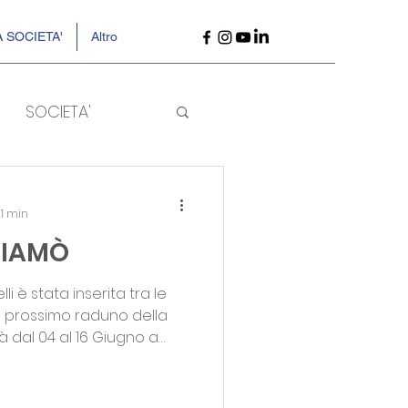
 SOCIETA'
Altro
SOCIETA'
 1 min
CHIAMÒ
astelli è stata inserita tra le
il prossimo raduno della
à dal 04 al 16 Giugno a
urante il ritiro la Nazionale
 due partite amichevoli.
𝒎 Nicole Leghissa e Sara Zanetti