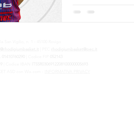
sono state inserite tra le atl
prossimo raduno della Na
terrà dal 03 all’08 Giugno 
ia San Vigilio, n. 1 - 45100 Rovigo
@rhodigiumbasket.it
| PEC
rhodigiumbasket@pec.it
VA
01410760290
|
Codice FIP
052143
49
| Codice IBAN
IT55R0306912208100000005693
ET ASD con Wix.com -
INFORMATIVA PRIVACY