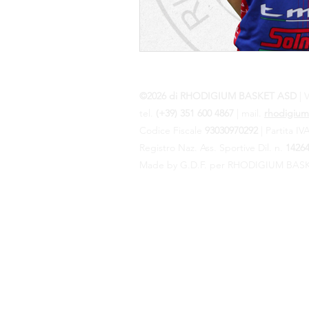
©2026 di RHODIGIUM BASKET ASD
| V
tel.
(+39) 351 600 4867
| mail.
rhodigium
Codice Fiscale
93030970292
| Partita I
Registro Naz. Ass. Sportive Dil. n.
1426
Made by G.D.F. per RHODIGIUM BASK