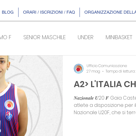
BLOG
ORARI / ISCRIZIONI / FAQ
ORGANIZZAZIONE DELLA
OMO F
SENIOR MASCHILE
UNDER
MINIBASKET
ENTI
DR2
SERIE B/F
Ufficio Comunicazione
27 mag
Tempo di lettura:
A2> L'ITALIA 
𝑵𝒂𝒛𝒊𝒐𝒏𝒂𝒍𝒆 𝑼20 𝑭 Gaia C
atlete a disposizione per 
Nazionale U20F, che si terr
Roseto degli Abruzzi (TE). D
inconterà la Germania per
𝑵𝒂𝒛𝒊𝒐𝒏𝒂𝒍𝒆 𝑮𝒓𝒆𝒆𝒏 𝑻𝒆𝒂