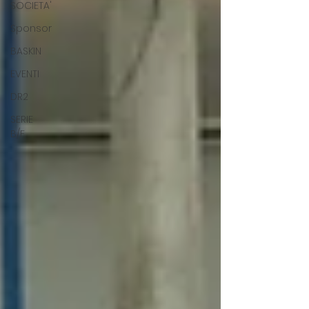
SOCIETA'
Sponsor
BASKIN
EVENTI
DR2
SERIE
B/F