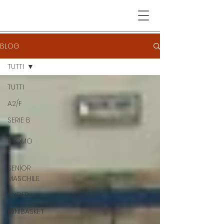
BLOG
TUTTI
TUTTI
A2/F
SERIE B
/
PROMO
F
SENIOR
MASCHILE
UNDER
MINIBASKET