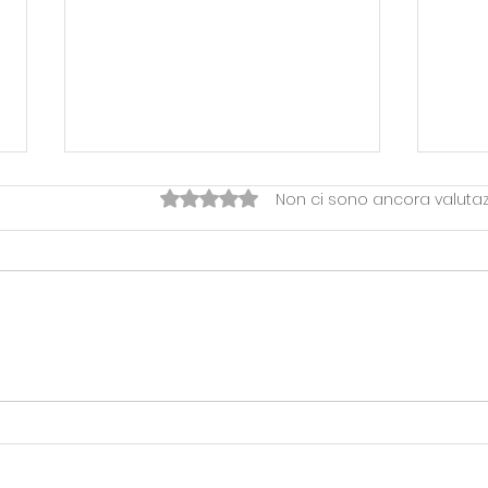
Valutazione 0 stelle su 5.
Non ci sono ancora valutaz
PROMO F > FINALI A
PRO
MARTELLAGO PER LA SERIE
RHO
C