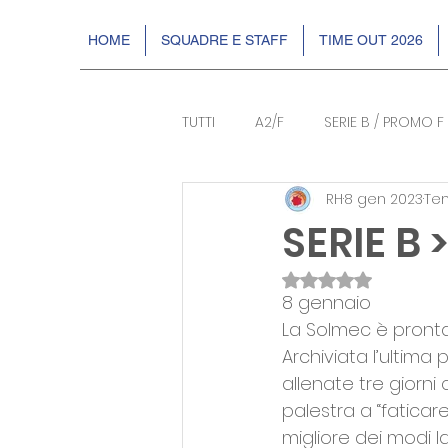
HOME
SQUADRE E STAFF
TIME OUT 2026
TUTTI
A2/F
SERIE B / PROMO F
RH
8 gen 2023
Tem
BASKIN
EVENTI
DR2
SERIE B >
Valutazione NaN s
8 gennaio 
La Solmec è pronta
Archiviata l’ultima
allenate tre giorni
palestra a “faticar
migliore dei modi 