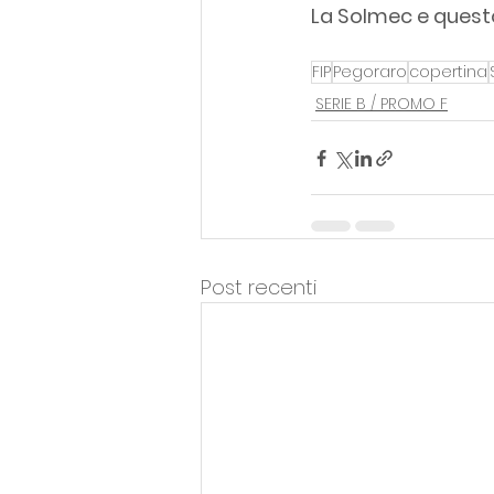
La Solmec e questo
FIP
Pegoraro
copertina
SERIE B / PROMO F
Post recenti