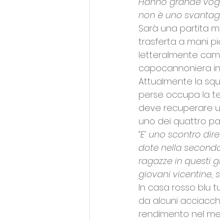
Hanno grande vogli
non è uno svantagg
Sarà una partita m
trasferta a mani p
letteralmente cambi
capocannoniera ind
Attualmente la squ
perse occupa la te
deve recuperare u
uno dei quattro pass
“E’ uno scontro dire
dote nella seconda 
ragazze in questi g
giovani vicentine,
In casa rosso blu 
da alcuni acciacchi fi
rendimento nel mes