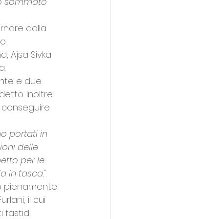
tto sommato 
rnare dalla 
o 
, Ajsa Sivka 
a.
inte e due 
tto. Inoltre 
 conseguire 
o portati in 
oni delle 
etto per le 
 in tasca."
.
do pienamente 
rlani, il cui 
astidi. 