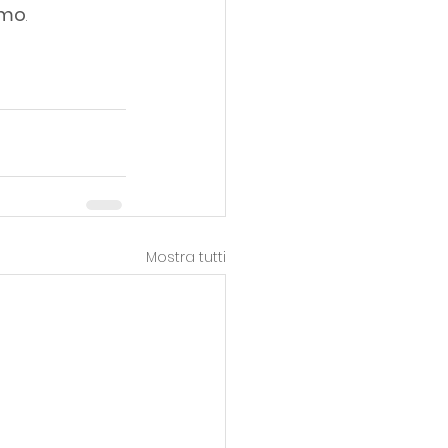
imo
.
Mostra tutti