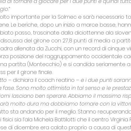
a di tornare a giocare per i due punti e quindi tu
io.”
olto importante per la Solmec e sarà necessario to
iene. Le beriche, dopo un inizio a marce basse, hann
ato passo, trascinate dalla diciottenne ala slovena
iscussa del girone con 27,8 punti di media a partit
adra allenata da Zucchi, con un record di cinque v
rza posizione del raggruppamento occidentale cade
na partita (Montecchio) e si candida seriamente a
 per il girone finale. 
tto – 
dichiara il coach reatino –
 e i due punti sarann
fase. Sono molto ottimista in tal senso e le prestazi
iorni lasciano ben sperare. Abbiamo il massimo risp
 sarà molto dura ma dobbiamo tornare con la vittoria
tutto sta andando per il meglio. Stanno recuperan
sici sia l’ala Michela Battilotti che il centro Virginia Fu
e di dicembre era calato proprio a causa di questi f