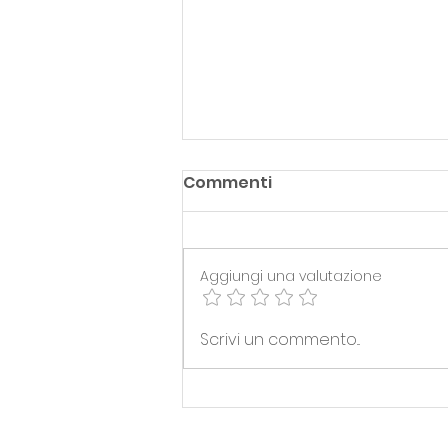
Commenti
Aggiungi una valutazione
PROMO F > SiAMO IN SERIE
Scrivi un commento...
C