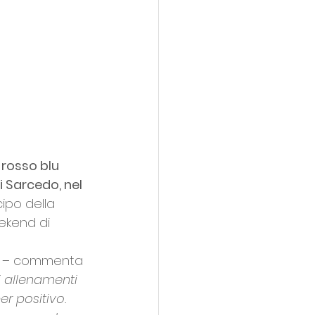
 rosso blu 
 Sarcedo, nel 
icipo della 
ekend di 
 – 
commenta 
i allenamenti 
r positivo. 