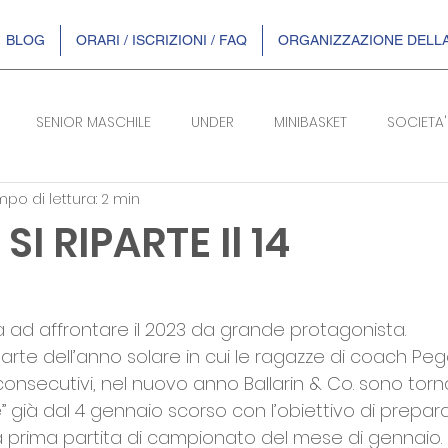
BLOG
ORARI / ISCRIZIONI / FAQ
ORGANIZZAZIONE DELLA
SENIOR MASCHILE
UNDER
MINIBASKET
SOCIETA'
po di lettura: 2 min
SERIE B/F
 SI RIPARTE Il 14
telle su 5.
 ad affrontare il 2023 da grande protagonista. 
 parte dell’anno solare in cui le ragazze di coach Peg
 consecutivi, nel nuovo anno Ballarin & Co. sono torn
e” già dal 4 gennaio scorso con l’obiettivo di prepara
la prima partita di campionato del mese di gennaio.