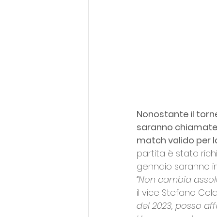
Nonostante il torne
saranno chiamate a
match valido per l
partita è stato ric
gennaio saranno im
“Non cambia assolu
il vice Stefano Col
del 2023, posso aff