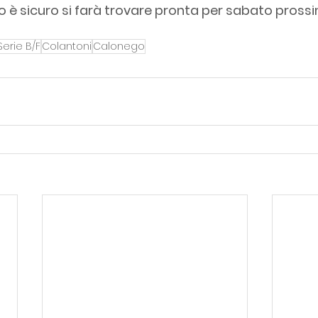
 è sicuro si farà trovare pronta per sabato pross
Serie B/F
Colantoni
Calonego