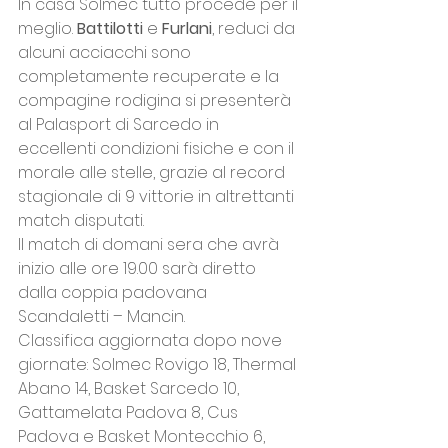
In casa Solmec tutto procede per il 
meglio. 
Battilotti
 e 
Furlani
, reduci da 
alcuni acciacchi sono 
completamente recuperate e la 
compagine rodigina si presenterà 
al Palasport di Sarcedo in 
eccellenti condizioni fisiche e con il 
morale alle stelle, grazie al record 
stagionale di 9 vittorie in altrettanti 
match disputati.  
Il match di domani sera che avrà 
inizio alle ore 19.00 sarà diretto 
dalla coppia padovana 
Scandaletti – Mancin. 
Classifica aggiornata dopo nove 
giornate: Solmec Rovigo 18, Thermal 
Abano 14, Basket Sarcedo 10, 
Gattamelata Padova 8, Cus 
Padova e Basket Montecchio 6, 