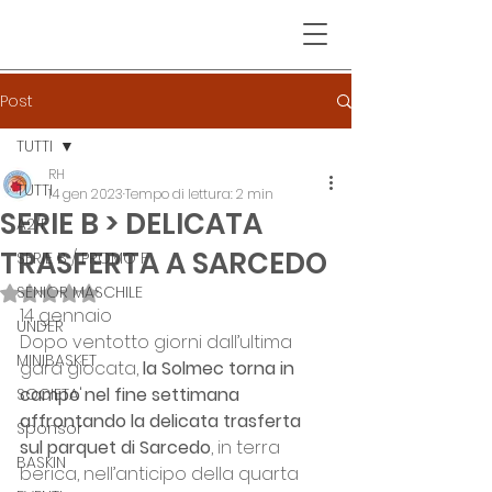
Post
TUTTI
RH
TUTTI
14 gen 2023
Tempo di lettura: 2 min
SERIE B > DELICATA
A2/F
TRASFERTA A SARCEDO
SERIE B / PROMO F
SENIOR MASCHILE
Valutazione NaN stelle su 5.
14 gennaio 
UNDER
Dopo ventotto giorni dall’ultima 
MINIBASKET
gara giocata, 
la Solmec torna in 
campo nel fine settimana 
SOCIETA'
affrontando la delicata trasferta 
Sponsor
sul parquet di Sarcedo
, in terra 
BASKIN
berica, nell’anticipo della quarta 