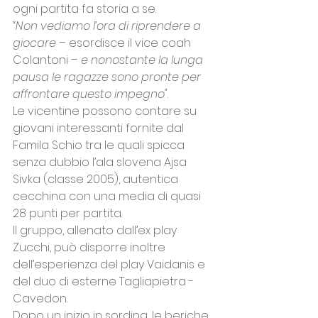
ogni partita fa storia a se. 
“Non vediamo l’ora di riprendere a 
giocare 
– esordisce il vice coah 
Colantoni – 
e nonostante la lunga 
pausa le ragazze sono pronte per 
affrontare questo impegno"
.
Le vicentine possono contare su 
giovani interessanti fornite dal 
Famila Schio tra le quali spicca 
senza dubbio l’ala slovena Ajsa 
Sivka (classe 2005), autentica 
cecchina con una media di quasi 
28 punti per partita. 
Il gruppo, allenato dall’ex play 
Zucchi, può disporre inoltre 
dell’esperienza del play Vaidanis e 
del duo di esterne Tagliapietra - 
Cavedon. 
Dopo un inizio in sordina, le beriche 