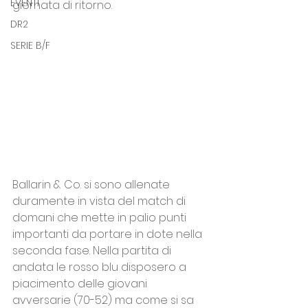
EVENTI
giornata di ritorno. 
DR2
SERIE B/F
Ballarin & Co. si sono allenate 
duramente in vista del match di 
domani che mette in palio punti 
importanti da portare in dote nella 
seconda fase. Nella partita di 
andata le rosso blu disposero a 
piacimento delle giovani 
avversarie (70-52) ma come si sa 