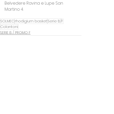
Belvedere Ravina e Lupe San 
Martino 4.
SOLMEC
rhodigium basket
Serie B/F
Colantoni
SERIE B / PROMO F
Mostra tutti
Post recenti