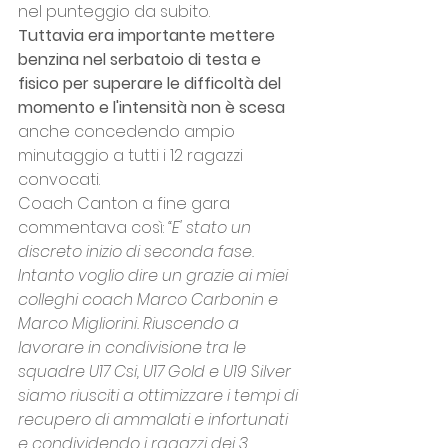
nel punteggio da subito.
Tuttavia era importante mettere 
benzina nel serbatoio di testa e 
fisico per superare le difficoltà del 
momento e l'intensità non è scesa 
anche concedendo ampio 
minutaggio a tutti i 12 ragazzi 
convocati.
Coach Canton a fine gara 
commentava così: 
“E' stato un 
discreto inizio di seconda fase. 
Intanto voglio dire un grazie ai miei 
colleghi coach Marco Carbonin e 
Marco Migliorini. Riuscendo a 
lavorare in condivisione tra le 
squadre U17 Csi, U17 Gold e U19 Silver 
siamo riusciti a ottimizzare i tempi di 
recupero di ammalati e infortunati 
e condividendo i ragazzi dei 3 