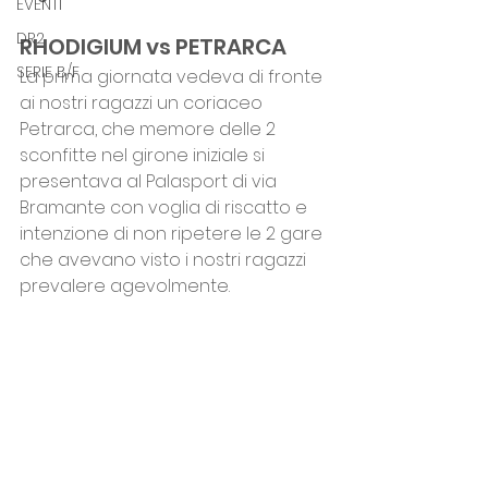
EVENTI
DR2
RHODIGIUM vs PETRARCA 
SERIE B/F
La prima giornata vedeva di fronte 
ai nostri ragazzi un coriaceo 
Petrarca, che memore delle 2 
sconfitte nel girone iniziale si 
presentava al Palasport di via 
Bramante con voglia di riscatto e 
intenzione di non ripetere le 2 gare 
che avevano visto i nostri ragazzi 
prevalere agevolmente.