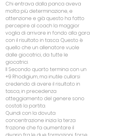
Chi entrava dalla panca aveva 
molta più determinazione, e 
attenzione e già questo ha fatto 
percepire al coach la maggior 
voglia di arrivare in fondo alla gara 
con il risultato in tasca. Questo è 
quello che un allenatore vuole 
dalle giocatrici, da tutte le 
giocatrici.
Il Secondo quarto termina con un 
+9 Rhodigium, ma inutile cullarsi 
credendo di avere il risultato in 
tasca, in precedenza 
atteggiamento del genere sono 
costati la partita. 
Quindi con la dovuta 
concentrazione inizia la terza 
frazione che fa aumentare il 
divario fra le due formazioni, forse 