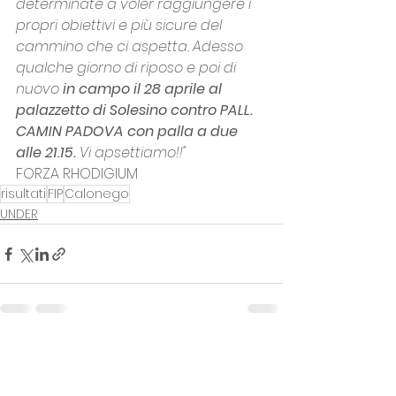
determinate a voler raggiungere i 
propri obiettivi e più sicure del 
cammino che ci aspetta. Adesso 
qualche giorno di riposo e poi di 
nuovo 
in campo il 28 aprile al 
palazzetto di Solesino contro PALL. 
CAMIN PADOVA con palla a due 
alle 21.15.
 Vi apsettiamo!!"
FORZA RHODIGIUM
risultati
FIP
Calonego
UNDER
Mostra tutti
Post recenti