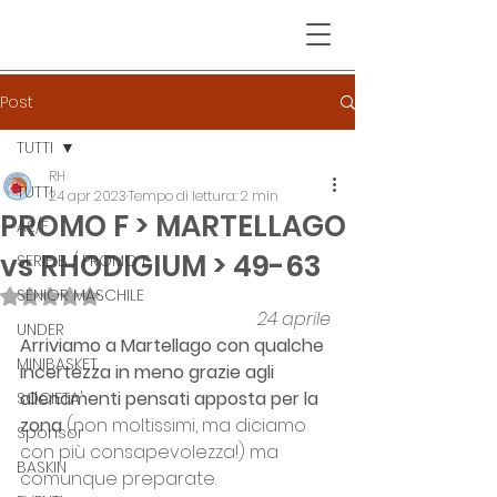
Post
TUTTI
RH
TUTTI
24 apr 2023
Tempo di lettura: 2 min
PROMO F > MARTELLAGO
A2/F
vs RHODIGIUM > 49-63
SERIE B / PROMO F
SENIOR MASCHILE
Valutazione NaN stelle su 5.
24 aprile
UNDER
Arriviamo a Martellago con qualche 
MINIBASKET
incertezza in meno grazie agli 
allenamenti pensati apposta per la 
SOCIETA'
zona 
(non moltissimi, ma diciamo 
Sponsor
con più consapevolezza!) ma 
BASKIN
comunque preparate.