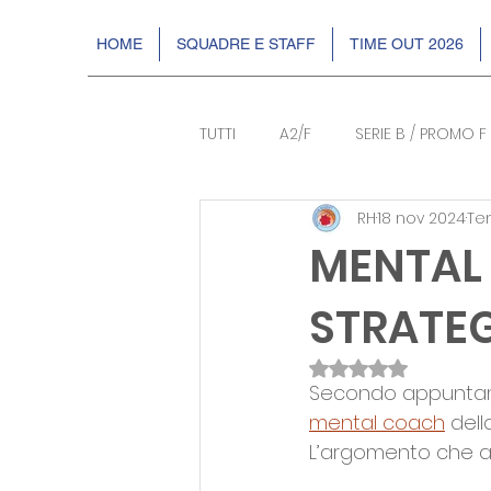
HOME
SQUADRE E STAFF
TIME OUT 2026
TUTTI
A2/F
SERIE B / PROMO F
RH
18 nov 2024
Tem
BASKIN
EVENTI
DR2
MENTAL 
STRATE
Valutazione NaN s
Secondo appuntame
mental coach
 dell
L’argomento che af