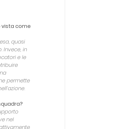
e vista come 
esa, quasi 
 Invece, in 
catori e le 
ribuire 
na 
che permette 
ell’azione.
 squadra?
supporto 
ve nel 
 attivamente 