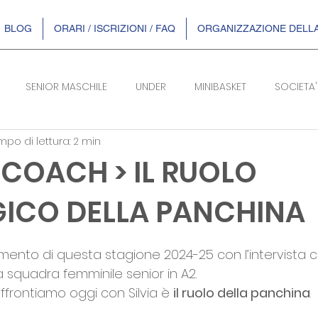
BLOG
ORARI / ISCRIZIONI / FAQ
ORGANIZZAZIONE DELLA
SENIOR MASCHILE
UNDER
MINIBASKET
SOCIETA'
po di lettura: 2 min
SERIE B/F
COACH > IL RUOLO
GICO DELLA PANCHINA
telle su 5.
nto di questa stagione 2024-25 con l’intervista c
a squadra femminile senior in A2.
frontiamo oggi con Silvia è 
il ruolo della panchina
.