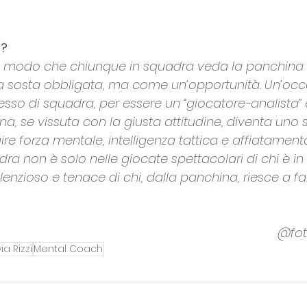
 
o?
in modo che chiunque in squadra veda la panchin
a sosta obbligata, ma come un’opportunità. Un’occ
esso di squadra, per essere un “giocatore-analista”
a, se vissuta con la giusta attitudine, diventa uno 
ire forza mentale, intelligenza tattica e affiatament
adra non è solo nelle giocate spettacolari di chi è 
lenzioso e tenace di chi, dalla panchina, riesce a f
@fot
via Rizzi
Mental Coach