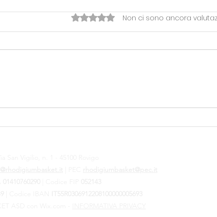
Valutazione 0 stelle su 5.
Non ci sono ancora valutaz
OVERTIME> LA FESTA DI
Temp
FINE STAGIONE RHODIGIUM
Pal
ia San Vigilio, n. 1 - 45100 Rovigo
@rhodigiumbasket.it
| PEC
rhodigiumbasket@pec.it
VA
01410760290
|
Codice FIP
052143
49
| Codice IBAN
IT55R0306912208100000005693
ET ASD con Wix.com -
INFORMATIVA PRIVACY