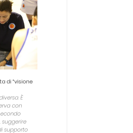
a di “visione 
iversa. È 
erva con 
 secondo 
 suggerire 
di supporto 