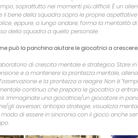
po, soprattutto nei momenti più difficili. È un alle
e il bene della squadra sopra le proprie aspettative i
ice, eppure, a lungo andare, forma la mentalità di 
sso della squadra a quello personale.
me può la panchina aiutare le giocatrici a crescer
boratorio di crescita mentale e strategica. Stare i
 tensione e a mantenere la prontezza mentale, alle
’osservazione e la prontezza a reagire. Non è “tempo
entale continuo che prepara le giocatrici a entra
li. Immaginate una giocatrice/un giocatore in pan
ie/gli avversari, anticipa strategie, visualizza menta
n modo di essere in sincronia con il gioco anche se
mpo.