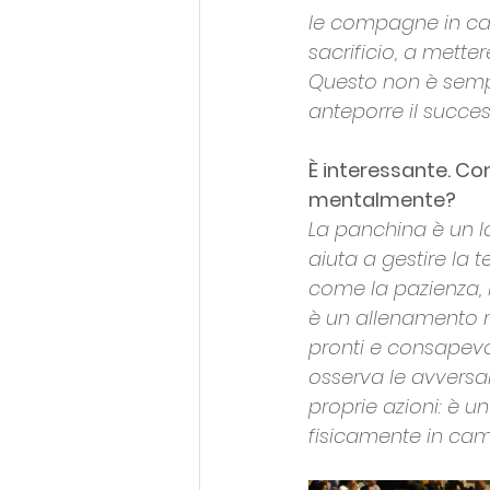
le compagne in cam
sacrificio, a metter
Questo non è sempl
anteporre il succe
È interessante. Co
mentalmente?
La panchina è un la
aiuta a gestire la
come la pazienza, l
è un allenamento m
pronti e consapevo
osserva le avversar
proprie azioni: è u
fisicamente in ca