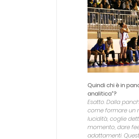
Quindi chi è in pan
analitica”?
Esatto. Dalla panch
come formare un mi
lucidità, coglie de
momento, dare feed
adattamenti. Quest