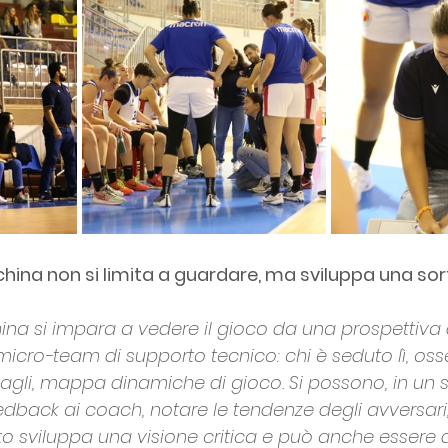
china non si limita a guardare, ma sviluppa una sort
ina si impara a vedere il gioco da una prospettiva d
cro-team di supporto tecnico: chi è seduto lì, oss
ttagli, mappa dinamiche di gioco. Si possono, in un
back ai coach, notare le tendenze degli avversari,
o sviluppa una visione critica e può anche essere 