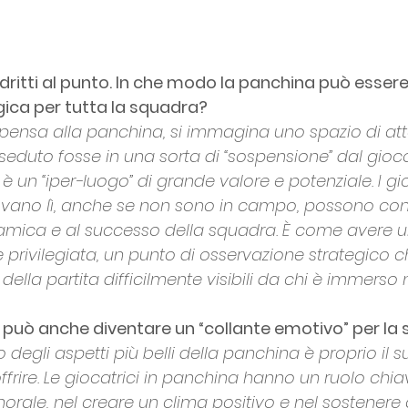
ritti al punto. In che modo la panchina può esser
gica per tutta la squadra?
pensa alla panchina, si immagina uno spazio di att
seduto fosse in una sorta di “sospensione” dal gioco.
è un “iper-luogo” di grande valore e potenziale. I gio
rovano lì, anche se non sono in campo, possono cont
namica e al successo della squadra. È come avere u
 privilegiata, un punto di osservazione strategico 
 della partita difficilmente visibili da chi è immerso n
 può anche diventare un “collante emotivo” per la
degli aspetti più belli della panchina è proprio il 
rire. Le giocatrici in panchina hanno un ruolo chia
orale, nel creare un clima positivo e nel sostenere