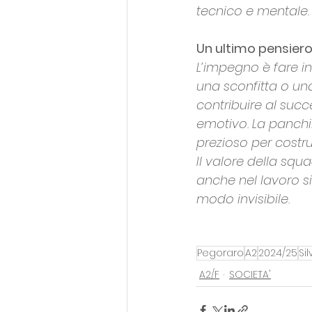
tecnico e mentale.
Un ultimo pensier
L’impegno è fare 
una sconfitta o un
contribuire al succ
emotivo. La panchin
prezioso per costru
Il valore della squ
anche nel lavoro si
modo invisibile.
Pegoraro
A2
2024/25
Sil
A2/F
SOCIETA'