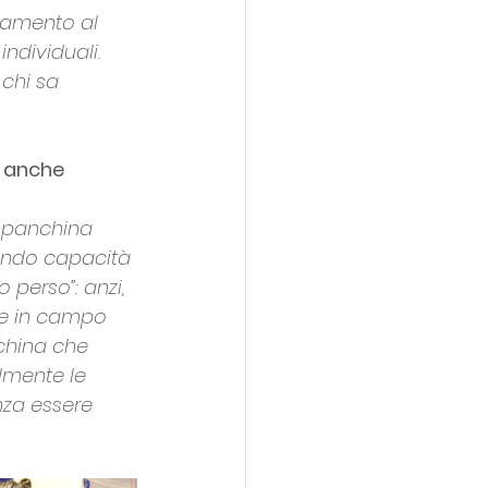
namento al 
ndividuali. 
chi sa 
e anche 
n panchina 
nando capacità 
 perso”: anzi, 
re in campo 
china che 
lmente le 
nza essere 