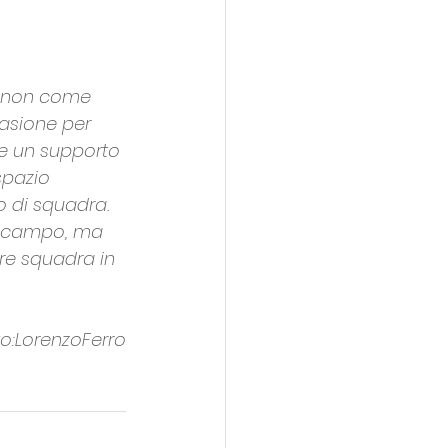
a non come 
asione per 
 e un supporto 
spazio 
o di squadra. 
in campo, ma 
are squadra in 
o:LorenzoFerro